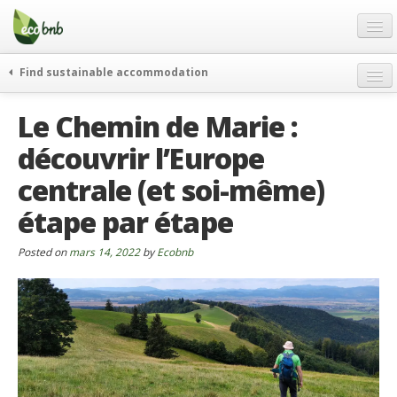
Menu
Skip
to
content
Blog
Find sustainable accommodation
Offres Spéciales
Le Chemin de Marie :
FAQ
découvrir l’Europe
À propos
centrale (et soi-même)
Partenaires
étape par étape
Contacts
Posted on
mars 14, 2022
by
Ecobnb
French
German
English
Spanish
French