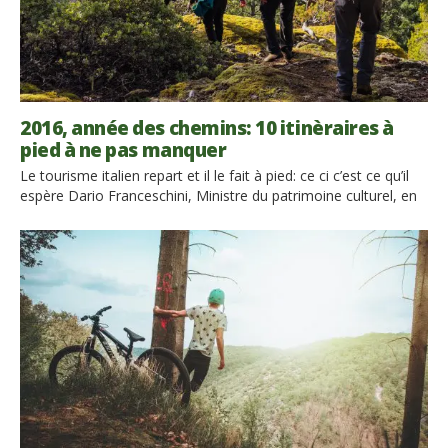
2016, année des chemins: 10 itinèraires à
pied à ne pas manquer
Le tourisme italien repart et il le fait à pied: ce ci c’est ce qu’il
espère Dario Franceschini, Ministre du patrimoine culturel, en
déclarant 2016 l’Année Nationale de la marche. 2016
représentera un tournant pour le tourisme italien: pas plus de
vacances « rapides » concentrées seulement dans les villes
d’art, mais une promotion de l’ensemble du territoire […]