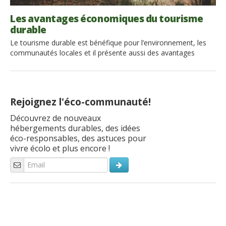
Les avantages économiques du tourisme
durable
Le tourisme durable est bénéfique pour l’environnement, les
communautés locales et il présente aussi des avantages
économiques. Le tourisme durable est d’une importance
primordiale pour notre planète et son avenir. L’ONU a même
déclaré l’année 2017 l’Année internationale du tourisme
durable. Voici pourquoi choisir des hébergements respectueux
Rejoignez l'éco-communauté!
de l’environnement est important de nos jours. Le […]
Découvrez de nouveaux
hébergements durables, des idées
éco-responsables, des astuces pour
vivre écolo et plus encore !