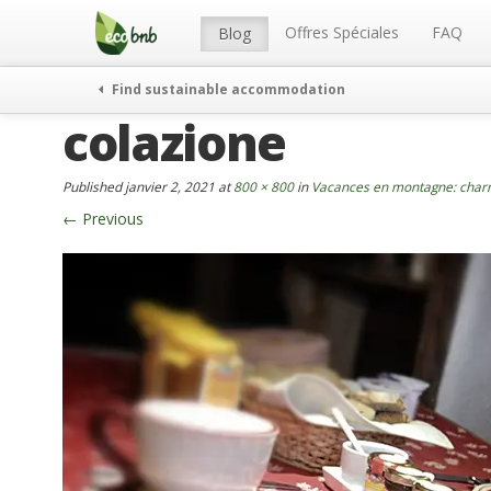
Menu
Skip
to
Offres Spéciales
FAQ
Blog
content
Find sustainable accommodation
colazione
Published
janvier 2, 2021
at
800 × 800
in
Vacances en montagne: charm
←
Previous