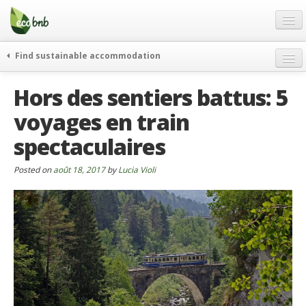
Menu
Skip
to
content
Blog
Find sustainable accommodation
Offres Spéciales
Hors des sentiers battus: 5
FAQ
voyages en train
À propos
spectaculaires
Partenaires
Contacts
Posted on
août 18, 2017
by
Lucia Violi
French
German
English
Spanish
French