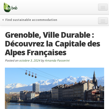
Menu
Skip
to
content
Blog
Find sustainable accommodation
Offres Spéciales
Grenoble, Ville Durable :
FAQ
Découvrez la Capitale des
À propos
Alpes Françaises
Partenaires
Contacts
Posted on
octobre 3, 2024
by
Amanda Passerini
French
German
English
Spanish
French