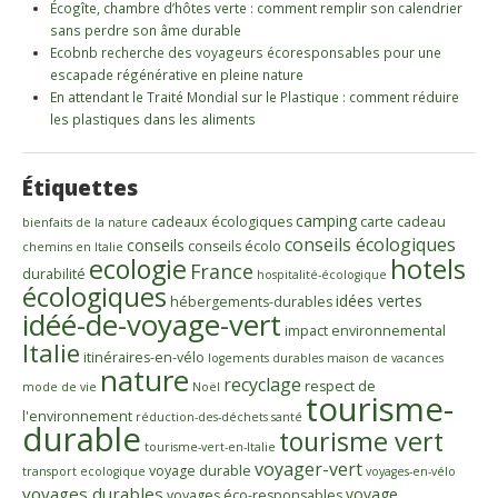
Écogîte, chambre d’hôtes verte : comment remplir son calendrier
sans perdre son âme durable
Ecobnb recherche des voyageurs écoresponsables pour une
escapade régénérative en pleine nature
En attendant le Traité Mondial sur le Plastique : comment réduire
les plastiques dans les aliments
Étiquettes
camping
cadeaux écologiques
carte cadeau
bienfaits de la nature
conseils écologiques
conseils
conseils écolo
chemins en Italie
ecologie
hotels
France
durabilité
hospitalité-écologique
écologiques
idées vertes
hébergements-durables
idéé-de-voyage-vert
impact environnemental
Italie
itinéraires-en-vélo
logements durables
maison de vacances
nature
recyclage
respect de
mode de vie
Noël
tourisme-
l'environnement
réduction-des-déchets
santé
durable
tourisme vert
tourisme-vert-en-Italie
voyager-vert
voyage durable
transport ecologique
voyages-en-vélo
voyages durables
voyage
voyages éco-responsables