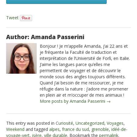
Tweet
Author: Amanda Passerini
Bonjour ! Je m’appelle Amanda, j’ai 22 ans et
je fréquente la Faculté de traduction et
interprétation de l’Université de Forlì, en Italie.
J’aime les langues parce qu’elles me
permettent de voyager et de découvrir le
monde sous des angles toujours différents.
Quand j’ai besoin de me ressourcer, je me
réfugie dans la nature : j’adore me promener
en plein air et m’occuper de mes animaux !
More posts by Amanda Passerini →
This entry was posted in
Curiosité
,
Uncategorized
,
Voyages
,
Weekend
and tagged
alpes
,
france du sud
,
grenoble
,
idéé-de-
voyage-vert
,
isère
,
ville durable
. Bookmark the
permalink
.