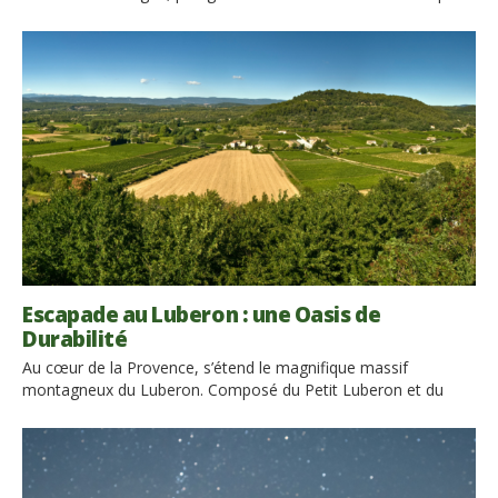
son charme irrésistible, où se recharger. Entourés par la neige
fraîche et par les forêts à haute altitude, les vacances en
montagne, sont adaptées pour tous : pour les familles avec
des enfants qui peuvent s’amuser […]
Escapade au Luberon : une Oasis de
Durabilité
Au cœur de la Provence, s’étend le magnifique massif
montagneux du Luberon. Composé du Petit Luberon et du
Grand Luberon, il offre des paysages à couper le souffle et
abrite plus de 1 500 espèces végétales et 270 espèces
animales. De plus, il se trouve au beau milieu du Parc Naturel
Régional du Luberon, très […]