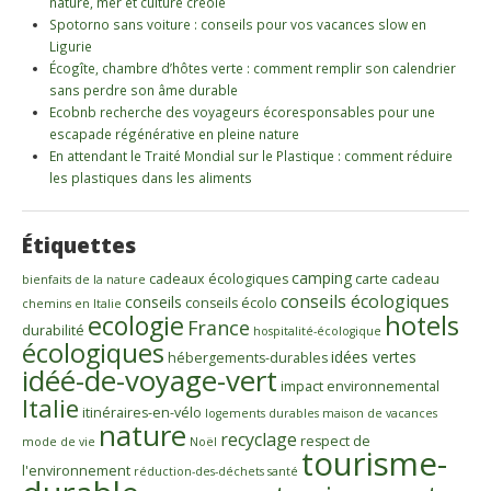
nature, mer et culture créole
Spotorno sans voiture : conseils pour vos vacances slow en
Ligurie
Écogîte, chambre d’hôtes verte : comment remplir son calendrier
sans perdre son âme durable
Ecobnb recherche des voyageurs écoresponsables pour une
escapade régénérative en pleine nature
En attendant le Traité Mondial sur le Plastique : comment réduire
les plastiques dans les aliments
Étiquettes
camping
cadeaux écologiques
carte cadeau
bienfaits de la nature
conseils écologiques
conseils
conseils écolo
chemins en Italie
ecologie
hotels
France
durabilité
hospitalité-écologique
écologiques
idées vertes
hébergements-durables
idéé-de-voyage-vert
impact environnemental
Italie
itinéraires-en-vélo
logements durables
maison de vacances
nature
recyclage
respect de
mode de vie
Noël
tourisme-
l'environnement
réduction-des-déchets
santé