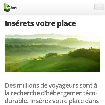
Menu
Skip
to
content
Blog
Insérets votre place
Offres Spéciales
FAQ
À propos
Partenaires
Contacts
French
German
Des millions de voyageurs sont à
English
la recherche d’hébergementéco-
Spanish
durable. Insérez votre place dans
French