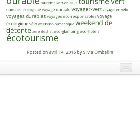
durable
tourisme vert
tourisme-vert-en-Italie
voyager-vert
voyage durable
transport ecologique
voyages-en-vélo
voyages durables
voyage
voyages éco-responsables
weekend de
écologique
vélo
weekend-romantique
détente
éco-glamping
éco-hôtels
zero dechet
écotourisme
Posted on
avril 14, 2016
by
Silvia Ombellini