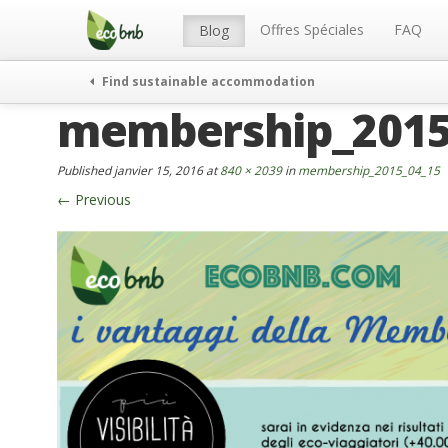
Menu
Skip
to
Offres Spéciales
FAQ
Blog
content
Find sustainable accommodation
membership_2015
Published
janvier 15, 2016
at
840 × 2039
in
membership_2015_04_15
←
Previous