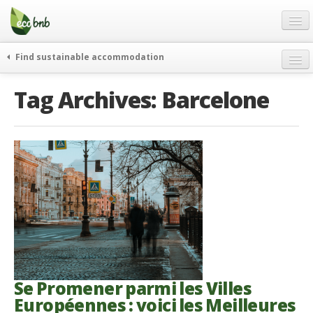
Menu
Skip
to
content
Blog
Find sustainable accommodation
Offres Spéciales
Tag Archives:
Barcelone
FAQ
À propos
Partenaires
Contacts
French
German
English
Spanish
Se Promener parmi les Villes
Européennes : voici les Meilleures
French