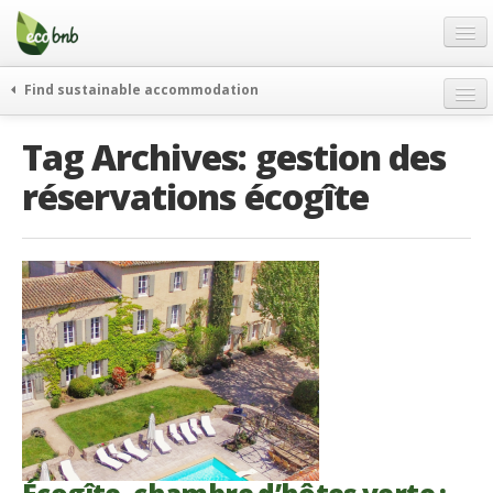
Menu
Skip
to
content
Blog
Find sustainable accommodation
Offres Spéciales
Tag Archives:
gestion des
FAQ
réservations écogîte
À propos
Partenaires
Contacts
French
German
English
Spanish
French