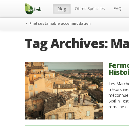
Menu
Skip
to
Offres Spéciales
FAQ
Blog
content
Find sustainable accommodation
Tag Archives:
Ma
Fermo
Histo
Les Marche
trésors ine
méconnue :
Sibillini, 
romaine et