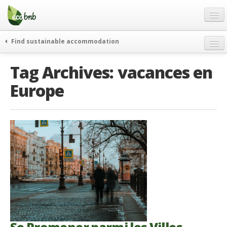
Menu
Skip
to
content
Blog
Find sustainable accommodation
Offres Spéciales
Tag Archives:
vacances en
FAQ
Europe
À propos
Partenaires
Contacts
French
German
English
Spanish
French