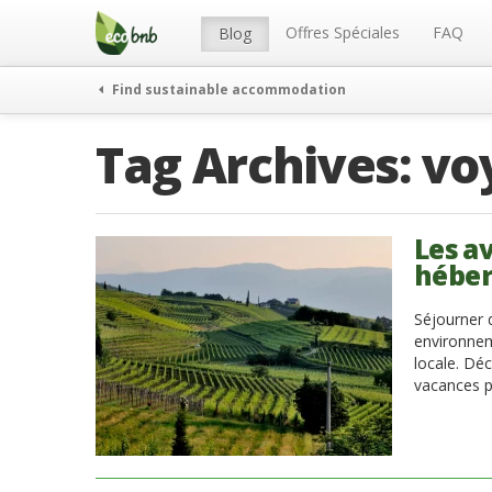
Menu
Skip
to
Offres Spéciales
FAQ
Blog
content
Find sustainable accommodation
Tag Archives:
vo
Les a
héber
Séjourner 
environnem
locale. Dé
vacances p