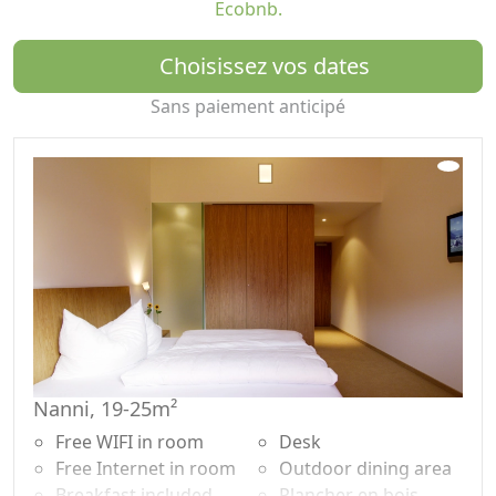
Ecobnb.
pour nous que d'utiliser des aliments biologiques de
notre propre jardin ou des agriculteurs locaux.
Choisissez vos dates
Vous ne devez vous passer de rien - au contraire, vous
Sans paiement anticipé
faites non seulement quelque chose de bien pour vous-
même, mais aussi pour l'environnement.
Détendez-vous - laissez-vous aller ...
Utilisez notre sauna, notre bain de vapeur et notre
cabine infrarouge pour garder l'agitation de la vie
quotidienne derrière
pour vous laisser plonger dans un nouveau monde de
détente et de bien-être.
Notre petit «Relax Resort» est bon pour le corps et
l'esprit…
Nanni, 19-25m²
Terre à terre, raffiné et sain:
Free WIFI in room
Desk
salutations de la cuisine Adler!
Free Internet in room
Outdoor dining area
Notre chef ravira votre palais et vous donnera une
Breakfast included
Plancher en bois