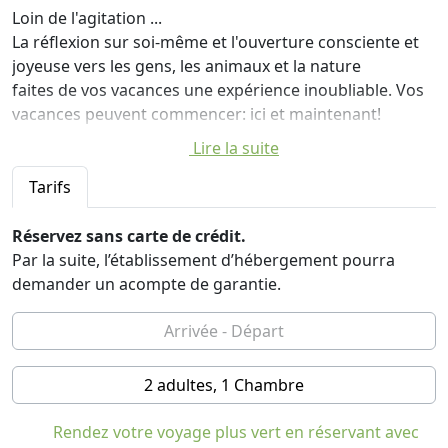
Loin de l'agitation ...
La réflexion sur soi-même et l'ouverture consciente et
joyeuse vers les gens, les animaux et la nature
faites de vos vacances une expérience inoubliable. Vos
vacances peuvent commencer: ici et maintenant!
Lire la suite
Nous connaissons le privilège de se lever le matin et de
respirer un air pur de la montagne dans les premières
Tarifs
heures et d'écouter les tons doux de la Bregenzerache.
C'est pourquoi il est particulièrement important pour
Réservez sans carte de crédit.
nous de protéger la nature en tant que source
Par la suite, l’établissement d’hébergement pourra
d'énergie pour les générations futures. Récompensé du
demander un acompte de garantie.
label écologique autrichien, nous nous engageons pour
une utilisation responsable de l'eau et de l'énergie. Cela
comprend une pompe à chaleur géothermique
spécialement construite pour une production d'énergie
2 adultes, 1 Chambre
douce et le traitement de matériaux écologiques avec
l'aide de partenaires de la région. Travailler avec des
Rendez votre voyage plus vert en réservant avec
producteurs et artisans locaux est tout aussi important