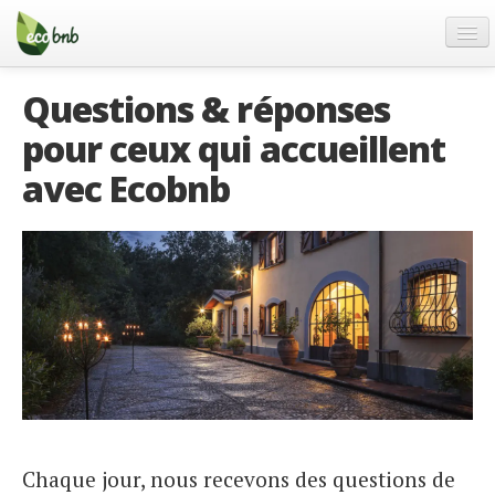
Menu
Skip
to
content
Blog
Questions & réponses
Offres Spéciales
pour ceux qui accueillent
FAQ
avec Ecobnb
À propos
Partenaires
Contacts
French
German
English
Spanish
Chaque jour, nous recevons des questions de
French