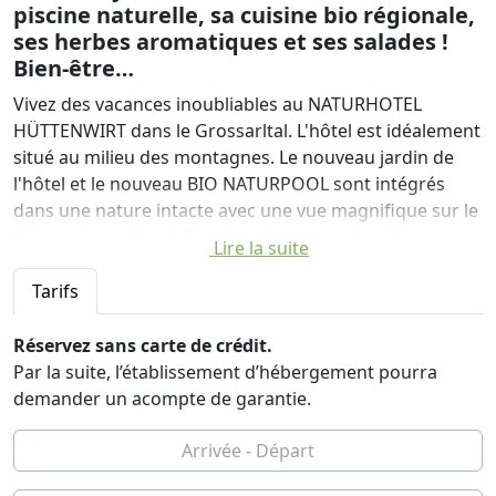
piscine naturelle, sa cuisine bio régionale,
ses herbes aromatiques et ses salades !
Bien-être…
Vivez des vacances inoubliables au NATURHOTEL
HÜTTENWIRT dans le Grossarltal. L'hôtel est idéalement
situé au milieu des montagnes. Le nouveau jardin de
l'hôtel et le nouveau BIO NATURPOOL sont intégrés
dans une nature intacte avec une vue magnifique sur le
Hüttschlager Wand. Des chambres doubles élégantes
Lire la suite
et confortables, des studios confortables et des suites
familiales avec vue sur les montagnes ou le jardin de
Tarifs
l'hôtel garantissent à nos clients un séjour merveilleux.
Le lit surélevé de 30 m de long est planté d'environ 20
Réservez sans carte de crédit.
types d'herbes différentes en été, et beaucoup d'entre
Par la suite, l’établissement d’hébergement pourra
elles sont utilisées dans notre cuisine naturelle. Notre
demander un acompte de garantie.
institution BERGGESUND, à laquelle nos hôtes peuvent
participer gratuitement, mérite une attention
particulière. Des randonnées de yoga, des randonnées