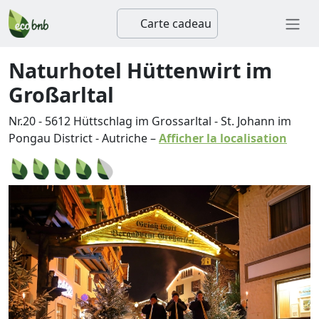
Carte cadeau
Naturhotel Hüttenwirt im
Großarltal
Nr.20
-
5612
Hüttschlag im Grossarltal
-
St. Johann im
Pongau District
-
Autriche
–
Afficher la localisation