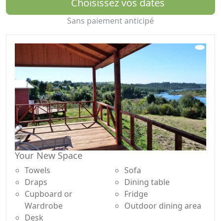
Choisissez vos dates
Sans paiement anticipé
Your New Space
Towels
Sofa
Draps
Dining table
Cupboard or
Fridge
Wardrobe
Outdoor dining area
Desk