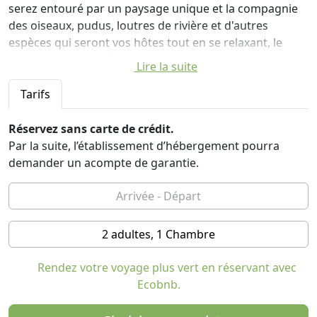
serez entouré par un paysage unique et la compagnie
des oiseaux, pudus, loutres de rivière et d'autres
espèces qui seront vos hôtes tout en se relaxant, le
kayak ou randonnée.
Lire la suite
Avec nous, vous pouvez vivre dans la magnifique
ecolodge et profiter des repas traditionnels chiliens.
Tarifs
A Chepu Adventures, nous sommes fiers d'offrir en
toute sécurité et à faible impact des activités de plein
Réservez sans carte de crédit.
air comme le kayak à l'aube, trekking, observation des
Par la suite, l’établissement d’hébergement pourra
oiseaux, observation des mammifères et de la
demander un acompte de garantie.
photographie.
2 adultes, 1 Chambre
Rendez votre voyage plus vert en réservant avec
Ecobnb.