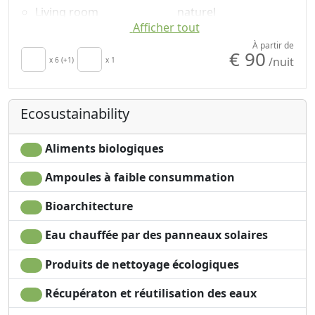
Living room
naturel
Afficher tout
Terrace
Bathtub
Clotheshorse
Shower
À partir de
€ 90
/nuit
Towels
x 6 (+1)
x 1
Shampooing sans
Draps
plastique, pas de
Cupboard or
doses uniques
Ecosustainability
Wardrobe
Washing machine
Sofa
Garden
Dining table
Mountain view
Aliments biologiques
High chair
Garden view
Ampoules à faible consummation
Cooking utensils
Bioarchitecture
Eau chauffée par des panneaux solaires
Produits de nettoyage écologiques
Récupératon et réutilisation des eaux