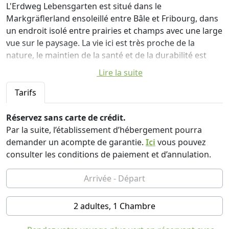
L'Erdweg Lebensgarten est situé dans le
Markgräflerland ensoleillé entre Bâle et Fribourg, dans
un endroit isolé entre prairies et champs avec une large
vue sur le paysage. La vie ici est très proche de la
nature, le maintien de la santé et de la durabilité est
important pour nous.
Lire la suite
Attention : notre règlement intérieur est spécifique et
ne convient pas à tout le monde. Notre maison et notre
Tarifs
terrain sont sans nicotine ni drogue, veuillez ne cuisiner
que des repas végétariens et il n'y a pas de WiFi
Réservez sans carte de crédit.
disponible.
Par la suite, l’établissement d’hébergement pourra
Nous vous remercions de votre compréhension et
demander un acompte de garantie.
Ici
vous pouvez
souhaitons à tous les hôtes qui souhaitent passer des
consulter les conditions de paiement et d’annulation.
vacances en harmonie avec la nature un séjour calme et
agréable dans notre oasis de vie.
L'appartement d'invités se trouve à l'étage supérieur de
la maison. Si vous le souhaitez, deux chambres simples
2 adultes, 1 Chambre
supplémentaires peuvent être réservées dans cet
appartement en plus des deux chambres doubles