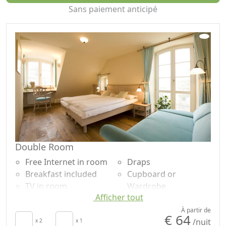
Sans paiement anticipé
Double Room
Free Internet in room
Draps
Breakfast included
Cupboard or
TV in room
Wardrobe
Afficher tout
Autonomous heating
Desk
Crib
Plancher en bois
À partir de
€ 64
/nuit
Sèche-cheveux
x 2
x 1
naturel