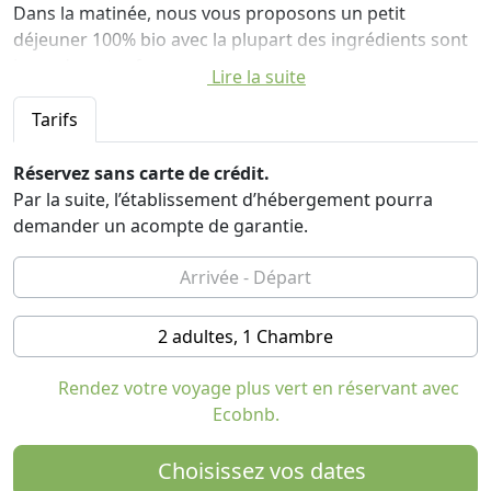
Dans la matinée, nous vous proposons un petit
déjeuner 100% bio avec la plupart des ingrédients sont
issus de notre ferme.
Lire la suite
Nous vous proposons de nombreux itinéraires que
Tarifs
vous pouvez faire à proximité: promenades le long de la
mer Baltique, de pistes cyclables dans la nature, à la
Réservez sans carte de crédit.
découverte du château Bothmer et de nombreux
Par la suite, l’établissement d’hébergement pourra
villages pittoresques. Au cours de l'après-midi, nous
demander un acompte de garantie.
vous proposons un buffet sucré avec des gâteaux et
des pâtisseries maison que vous pourrez déguster
dans notre jardin. Et pour votre sommeil confortable
salle en bois avec du linge de lit écologique et peintures
2 adultes, 1 Chambre
organiques.
Rendez votre voyage plus vert en réservant avec
Ecobnb.
Choisissez vos dates