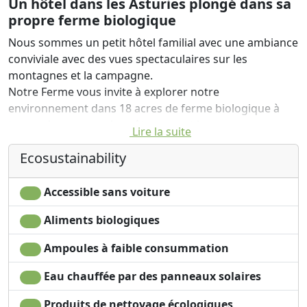
Un hôtel dans les Asturies plongé dans sa
propre ferme biologique
Nous sommes un petit hôtel familial avec une ambiance
conviviale avec des vues spectaculaires sur les
montagnes et la campagne.
Notre Ferme vous invite à explorer notre
environnement dans 18 acres de ferme biologique à
travers les vergers, les pâturages et les vergers.
Lire la suite
cuisine imaginative avec des produits locaux, posséder
Ecosustainability
et culture bio est servi dans le restaurant.
Accessible sans voiture
Aliments biologiques
Ampoules à faible consummation
Eau chauffée par des panneaux solaires
Produits de nettoyage écologiques