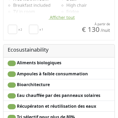
Breakfast included
High chair
TV in room
Fridge
Afficher tout
Air conditioning
Coffee machine
Mini-bar disponible
Bathtub
À partir de
€ 130
/nuit
sur demande pour
x 2
x 1
Shampooing sans
économiser de
plastique, pas de
l'énergie
doses uniques
Ecosustainability
Sèche-cheveux
Mountain view
Towels
Garden view
Cupboard or
Panoramic view
Aliments biologiques
Wardrobe
Own entrance
Ampoules à faible consummation
Bioarchitecture
Eau chauffée par des panneaux solaires
Récupératon et réutilisation des eaux
Tri sélectif pour plus de 80%