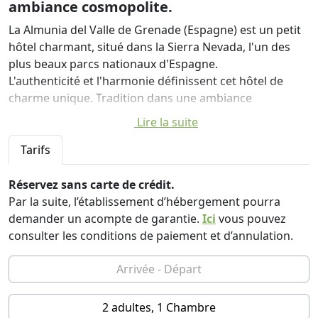
ambiance cosmopolite.
La Almunia del Valle de Grenade (Espagne) est un petit
hôtel charmant, situé dans la Sierra Nevada, l'un des
plus beaux parcs nationaux d'Espagne.
L'authenticité et l'harmonie définissent cet hôtel de
charme unique. Tradition dans une ambiance
cosmopolite. Une véritable oasis durable pour tout
Lire la suite
voyageur découvrant l'Andalousie.
Tarifs
La Almunia del Valle est idéalement située pour les
visiteurs de Grenade: Situé à seulement 8 km de la
Réservez sans carte de crédit.
vieille ville de Grenade avec l'incroyable Alhambra, un
Par la suite, l’établissement d’hébergement pourra
site du patrimoine mondial de l'UNESCO, et à seulement
demander un acompte de garantie.
Ici
vous pouvez
20 km de la station de ski de la Sierra Nevada, notre
consulter les conditions de paiement et d’annulation.
hôtel de charme est un havre de paix et de tranquillité.
José Manuel Plana et Patricia Merino sont les
propriétaires et les âmes de l'hôtel de Grenade, La
Almunia del Valle, un charmant petit hôtel de charme.
2 adultes, 1 Chambre
Les hôtes et tous les membres du personnel prennent