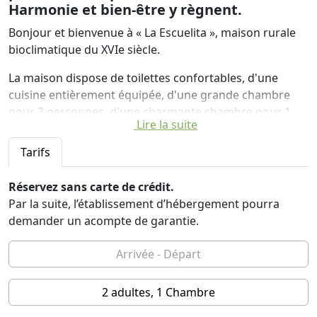
Harmonie et bien-être y règnent.
Bonjour et bienvenue à « La Escuelita », maison rurale
bioclimatique du XVIe siècle.
La maison dispose de toilettes confortables, d'une
cuisine entièrement équipée, d'une grande chambre
pour 3 personnes, d'une charmante chambre pour 1
Lire la suite
personne, d'un magnifique patio et date de plus de
500 ans.
Tarifs
La maison accueille des personnes du monde entier
Réservez sans carte de crédit.
intéressées par : la permaculture, l'agriculture
Par la suite, l’établissement d’hébergement pourra
biologique, les technologies ancestrales, l'éducation
demander un acompte de garantie.
pour adultes et enfants, les espaces de vie collectifs, les
associations, les arts, la musique et tout type de
développement social, culturel et environnemental.
Quatre lits sont disponibles, mais nous n'en louons que
2 adultes, 1 Chambre
trois.