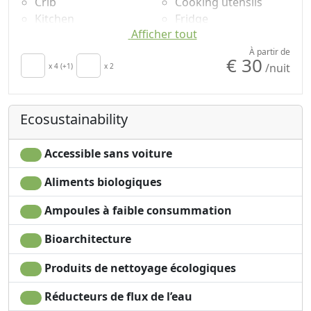
Crib
Cooking utensils
Kitchen
Fridge
Afficher tout
Kitchenette
Coffee machine
Sèche-cheveux
Outdoor dining area
À partir de
€ 30
/nuit
Living room
x 4 (+1)
x 2
Plancher en bois
Terrace
naturel
Patio
Bathtub
Ecosustainability
Clotheshorse
Shower
Towels
Shampooing sans
Draps
plastique, pas de
Accessible sans voiture
Cupboard or
doses uniques
Aliments biologiques
Wardrobe
Washing machine
Desk
Garden
Ampoules à faible consummation
Sofa
Mountain view
Sofa bed
Own entrance
Bioarchitecture
Dining table
Produits de nettoyage écologiques
Réducteurs de flux de l’eau