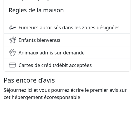
Pas de vie nocturne. Pas de rues commerçantes. Pas de
Règles de la maison
distractions.
Fumeurs autorisés dans les zones désignées
Juste la nature, la mer, une hospitalité authentique et le
luxe de la simplicité.
Enfants bienvenus
À la maison d'hôtes et retraites Peli Kastri, vous
Animaux admis sur demande
découvrirez que le vrai luxe ne consiste pas à posséder
plus, mais à avoir besoin de moins, à respirer plus
Cartes de crédit/débit acceptées
profondément et à trouver de la joie dans les petites
choses.
Pas encore d’avis
Séjournez ici et vous pourrez écrire le premier avis sur
cet hébergement écoresponsable !