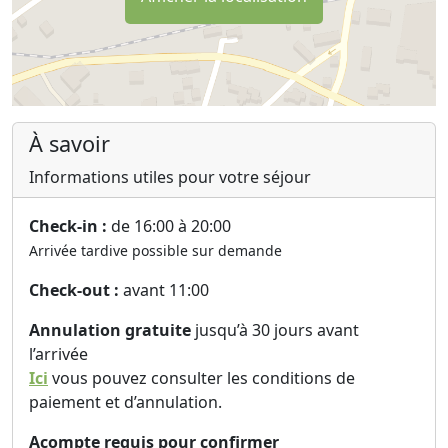
Peli Kastri est situé dans l'une des régions les plus
enchanteresses et encore préservées de Grèce. Ici,
vous pourrez explorer des plages secrètes, des sentiers
côtiers pittoresques, des villages de montagne
charmants et des criques aux eaux cristallines, ou tout
À savoir
simplement vous imprégner du rythme paisible de la
vie insulaire grecque.
Informations utiles pour votre séjour
Grâce à son cadre paisible et à sa nature inspirante, la
Check-in :
de 16:00 à 20:00
maison d'hôtes est également une destination idéale
Arrivée tardive possible sur demande
pour les retraites de yoga, les séjours bien-être, les
ateliers créatifs, les séminaires et les réunions en petit
Check-out :
avant 11:00
groupe.
Annulation gratuite
jusqu’à 30 jours avant
Le bruit des vagues, le parfum des herbes sauvages, le
l’arrivée
bruissement des oliviers et le chant des cigales créent
Ici
vous pouvez consulter les conditions de
une atmosphère qui invite à la détente, à se
paiement et d’annulation.
déconnecter du stress quotidien et à se reconnecter à
soi-même.
Acompte requis pour confirmer