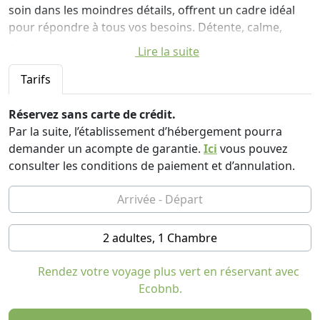
soin dans les moindres détails, offrent un cadre idéal
pour répondre à tous vos besoins. Détente, calme,
rêves… soyez simplement vous-même, en toute
Lire la suite
sérénité.
Tarifs
Niché sur la côte préservée de la péninsule de Pélion, là
où les montagnes verdoyantes rencontrent les eaux
Réservez sans carte de crédit.
cristallines de la mer Égée, Peli Kastri Guesthouse &
Par la suite, l’établissement d’hébergement pourra
Retreats est un havre de paix écologique conçu pour les
demander un acompte de garantie.
Ici
vous pouvez
voyageurs en quête d'authenticité, de détente et
consulter les conditions de paiement et d’annulation.
d'expériences enrichissantes.
Que votre voyage soit une aventure en plein air ou une
exploration intérieure, Peli Kastri est l'endroit parfait
2 adultes, 1 Chambre
pour ralentir le rythme, se reconnecter à la nature et
simplement être.
Rendez votre voyage plus vert en réservant avec
Notre maison d'hôtes intimiste ne compte que huit
Ecobnb.
chambres décorées avec goût, chacune portant le nom
d'une plante méditerranéenne locale réputée pour ses