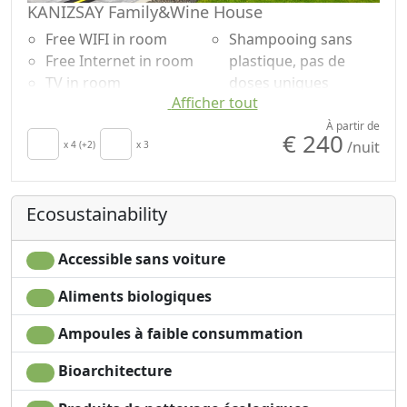
KANIZSAY Family&Wine House
Free WIFI in room
Shampooing sans
Free Internet in room
plastique, pas de
TV in room
doses uniques
Afficher tout
Air conditioning
Washing machine
Autonomous heating
Smoking allowed
À partir de
€ 240
/nuit
Crib
x 4 (+2)
x 3
Garden
Kitchen
Mountain view
Sèche-cheveux
Garden view
Ecosustainability
Living room
Panoramic view
Terrace
Private pool for
Clotheshorse
exclusive use
Accessible sans voiture
Towels
Own entrance
Aliments biologiques
Draps
Microwave
Cupboard or
Accessible
Ampoules à faible consummation
Wardrobe
Espace en classe A+
Fireplace
Mobilier écologique
Bioarchitecture
Ironing facilities
Détergents