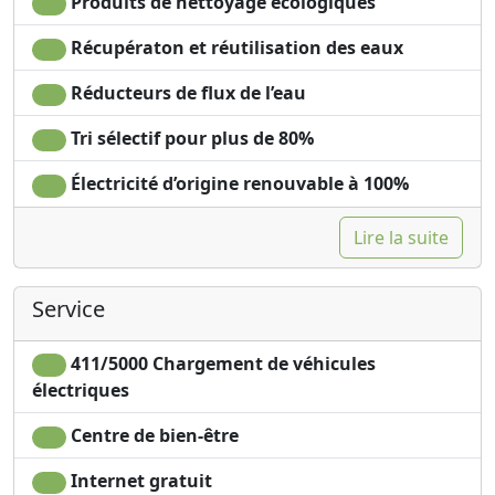
Produits de nettoyage écologiques
Sofa
écologiques labellisés
Sofa bed
et véganes
Récupératon et réutilisation des eaux
Dining table
Smart TV
High chair
Draps en coton ou en
Réducteurs de flux de l’eau
Cooking utensils
lin
Fridge
Oreiller
Tri sélectif pour plus de 80%
Dishwasher
hypoallergénique
Électricité d’origine renouvable à 100%
Coffee machine
Bouilloire avec une
Barbecue
sélection de thé et de
Lire la suite
Plancher en bois
tisanes
naturel
Baignoire à jets
Shower
Sauna privée
Service
411/5000 Chargement de véhicules
électriques
Centre de bien-être
Internet gratuit