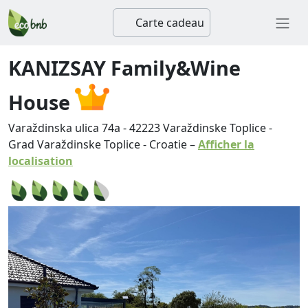
Carte cadeau
KANIZSAY Family&Wine
House
Varaždinska ulica 74a
-
42223
Varaždinske Toplice
-
Grad Varaždinske Toplice
-
Croatie
–
Afficher la
localisation