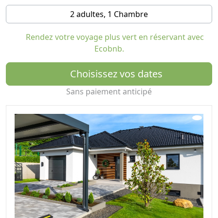
électriques et une maison connectée entièrement
2 adultes, 1 Chambre
équipée. Chaque détail est pensé pour minimiser
l’impact environnemental tout en sublimant
Rendez votre voyage plus vert en réservant avec
l’expérience des hôtes.
Ecobnb.
Notre cave à vin met en valeur le riche patrimoine
Choisissez vos dates
viticole croate, avec une sélection raffinée de crus
d’Istrie, de Dalmatie, de Međimurje et de Hrvatsko
Sans paiement anticipé
Zagorje. Des partenariats locaux, une décoration
artisanale et des produits régionaux renforcent le lien
avec le lieu et soutiennent la communauté. Ici, le
développement durable n'est pas un simple ajout : il est
au cœur même de votre séjour. Une escapade paisible,
propice à un mode de vie plus lent, pour les voyageurs
soucieux de l'environnement qui apprécient un
tourisme responsable sans compromis sur l'élégance,
le confort ou l'exclusivité.