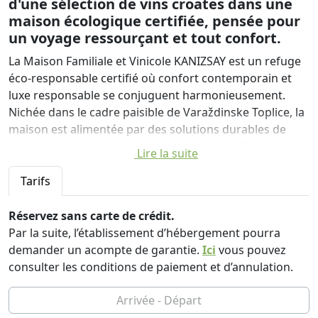
d'une sélection de vins croates dans une
maison écologique certifiée, pensée pour
un voyage ressourçant et tout confort.
La Maison Familiale et Vinicole KANIZSAY est un refuge
éco-responsable certifié où confort contemporain et
luxe responsable se conjuguent harmonieusement.
Nichée dans le cadre paisible de Varaždinske Toplice, la
maison est alimentée par des solutions durables de
pointe : énergie solaire, systèmes à haute efficacité
Lire la suite
énergétique, climatisation intelligente, récupération
des eaux de pluie, stations de recyclage et système de
Tarifs
traitement des eaux usées par bioréacteur respectueux
de l’environnement.
Réservez sans carte de crédit.
Par la suite, l’établissement d’hébergement pourra
Conçue avec soin pour les hôtes en quête d’intimité, de
demander un acompte de garantie.
Ici
vous pouvez
bien-être et d’authenticité, la maison propose une
consulter les conditions de paiement et d’annulation.
piscine d’eau salée sans chlore, un sauna infrarouge, un
bain à remous, des herbes aromatiques fraîches de la
serre, une borne de recharge pour véhicules