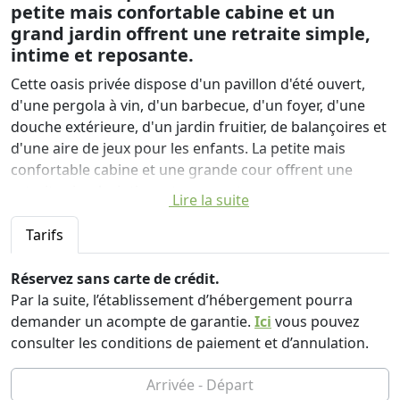
petite mais confortable cabine et un
grand jardin offrent une retraite simple,
intime et reposante.
Cette oasis privée dispose d'un pavillon d'été ouvert,
d'une pergola à vin, d'un barbecue, d'un foyer, d'une
douche extérieure, d'un jardin fruitier, de balançoires et
d'une aire de jeux pour les enfants. La petite mais
confortable cabine et une grande cour offrent une
retraite simple, intime et reposante.
Lire la suite
Profitez de la solitude ou amenez vos proches et ayez
un coin de paradis sur Terre juste pour vous.
Tarifs
Bienvenue à Okić! À seulement 30 minutes de Zagreb et
Réservez sans carte de crédit.
de l'aéroport, de Karlovac ou de Samobor, et à 15
Par la suite, l’établissement d’hébergement pourra
minutes de Jastrebarsko et de la sortie d'autoroute
demander un acompte de garantie.
Ici
vous pouvez
Zdenčina, cet endroit isolé dans les collines de la forêt
consulter les conditions de paiement et d’annulation.
est un paradis pour les amoureux de la nature à la
recherche d'une escapade.
La petite cabane traditionnelle centenaire (35 m²) a un