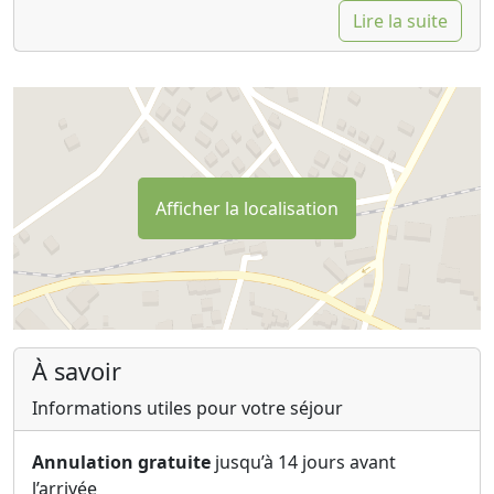
Lire la suite
Pendant que vous restez ici, ce sera votre oasis privée.
Bien que nous ne soyons pas à la maison pendant votre
séjour, n'hésitez pas à nous contacter pour toute
question!
Si nous avons le changement d'invités dans la même
journée, le départ s'effectue à 10h00 et l'enregistrement
à 14h00.
Afficher la localisation
La location d'une journée pour passer du temps avec
des amis pendant la journée, faire un barbecue, des
célébrations, l'esprit d'équipe et des occasions
similaires est possible moyennant des frais
supplémentaires pour 6 à 30 personnes.
À savoir
Plešivica - Les collines d'Okić sont surtout connues pour
Informations utiles pour votre séjour
leurs vignobles et ont une histoire et une tradition riche
et longue dans la vinification. La région, en raison de la
Annulation gratuite
jusqu’à 14 jours avant
configuration du terrain et du climat, est idéale pour la
l’arrivée
culture de la vigne.