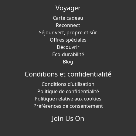
traditionnelle le week-end. Vous pouvez également
Voyager
emprunter le sentier éducatif à proximité „Okićnica“, ou
Carte cadeau
faire une randonnée jusqu'aux sommets de la
Reconnect
montagne Plešivica. La plus proche, Popovdolska
Séjour vert, propre et sûr
pećina, est à 20 minutes de la cabine.
Offres spéciales
Si vous préférez des promenades plus courtes, faites
Découvrir
simplement 5 minutes de marche jusqu'à la source
Éco-durabilité
voisine dans la forêt.
Blog
Nous pouvons également vous emmener à la visite des
Conditions et confidentialité
vins de Plešivica, si vous êtes intéressé à découvrir le
Conditions d’utilisation
joyau caché de la région de la Champagne croate avec
Politique de confidentialité
une excellente cuisine locale, veuillez nous en informer
Politique relative aux cookies
à l'avance.
Préférences de consentement
Si vous êtes intéressé à acheter des produits
Join Us On
saisonniers domestiques (comme des œufs, du lait, du
fromage, du miel, ...) cultivés avec beaucoup d'amour et
d'efforts dans de petites fermes locales, veuillez nous