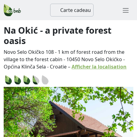
Carte cadeau
Na Okić - a private forest
oasis
Novo Selo Okičko 108 - 1 km of forest road from the
village to the forest cabin
-
10450
Novo Selo Okićko
-
Općina Klinča Sela
-
Croatie
–
Afficher la localisation