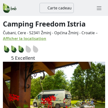
Carte cadeau
Camping Freedom Istria
Čubani, Cere
-
52341
Žminj
-
Općina Žminj
-
Croatie
–
Afficher la localisation
5 Excellent