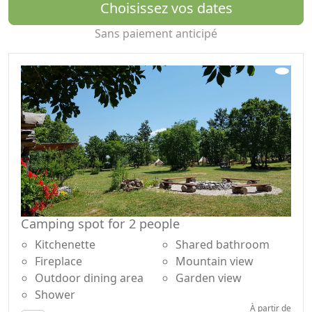
Choisissez vos dates
seulement 7 km de l'établissement d'hébergement,
tandis que l'établissement d'hébergement lui-même se
Sans paiement anticipé
trouve à environ 30 kilomètres de la ville de Rovinj à
l'ouest et de la ville de Rabac sur la côte est de la
péninsule d'Istrie.
La taxe de séjour n'est pas incluse dans le prix.
Prix de la taxe de séjour par personne et par jour pour
les adultes : 01.04. – 30.09. = 1,99 EUR, les enfants de 12
à 18 ans bénéficient de 50 % de réduction et les enfants
jusqu'à 12 ans sont gratuits.
Camping spot for 2 people
Kitchenette
Shared bathroom
Fireplace
Mountain view
Outdoor dining area
Garden view
Shower
À partir de