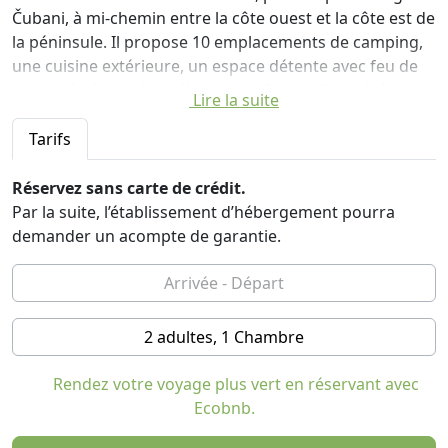
Čubani, à mi-chemin entre la côte ouest et la côte est de
la péninsule. Il propose 10 emplacements de camping,
une cuisine extérieure, un espace détente avec feu de
camp, ainsi que des toilettes, tandis que l'eau de la
Lire la suite
douche est chauffée par l'énergie solaire.
Tarifs
C'est un endroit idéal pour tous ceux qui recherchent
de vraies vacances dans la nature, loin de la foule de la
Réservez sans carte de crédit.
ville et du rythme de vie effréné. L'établissement
Par la suite, l’établissement d’hébergement pourra
propose également des divertissements
demander un acompte de garantie.
supplémentaires tels que le tennis de table, le tir à l'arc
et une aire de jeux pour les enfants. À proximité
immédiate se trouve la grotte de Feštinsko kraljevstvo
avec ses nombreux charmes qui donnent un aperçu du
2 adultes, 1 Chambre
sous-sol istrien, qui, grâce à sa configuration et à son
équipement, est accessible aux personnes de tous
Rendez votre voyage plus vert en réservant avec
âges.
Ecobnb.
Žminj, la première grande ville à proximité, se trouve à