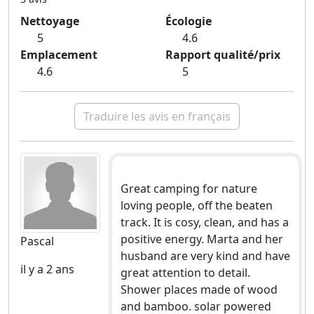
Nettoyage
Écologie
5
4.6
Emplacement
Rapport qualité/prix
4.6
5
Traduire les avis en français
Great camping for nature
loving people, off the beaten
track. It is cosy, clean, and has a
positive energy. Marta and her
Pascal
husband are very kind and have
il y a 2 ans
great attention to detail.
Shower places made of wood
and bamboo. solar powered