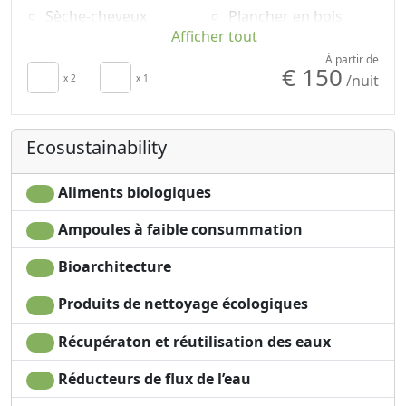
Sèche-cheveux
Plancher en bois
Afficher tout
Terrace
naturel
Clotheshorse
Shower
À partir de
€ 150
/nuit
Towels
x 2
x 1
Shampooing sans
Draps
plastique, pas de
Cupboard or
doses uniques
Ecosustainability
Wardrobe
Mountain view
Ironing facilities
Garden view
Coffee machine
Aliments biologiques
Ampoules à faible consummation
Bioarchitecture
Produits de nettoyage écologiques
Récupératon et réutilisation des eaux
Réducteurs de flux de l’eau