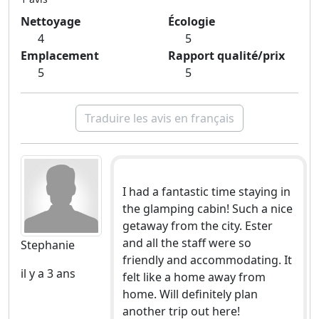
Nettoyage
Écologie
4
5
Emplacement
Rapport qualité/prix
5
5
Traduire les avis en français
I had a fantastic time staying in
the glamping cabin! Such a nice
getaway from the city. Ester
and all the staff were so
Stephanie
friendly and accommodating. It
il y a 3 ans
felt like a home away from
home. Will definitely plan
another trip out here!