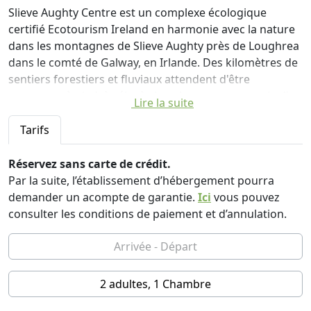
Slieve Aughty Centre est un complexe écologique
certifié Ecotourism Ireland en harmonie avec la nature
dans les montagnes de Slieve Aughty près de Loughrea
dans le comté de Galway, en Irlande. Des kilomètres de
sentiers forestiers et fluviaux attendent d'être
parcourus à pied, à vélo, à cheval ou en compagnie d'un
Lire la suite
âne sympathique !
Tarifs
Le centre dispose d'un centre équestre agréé BHS avec
parcours de cross, potager bio fruitier, forêt enchantée,
Réservez sans carte de crédit.
salle de bricolage, aire de jeux pour enfants, animaux
Par la suite, l’établissement d’hébergement pourra
de la ferme, jardins pittoresques, jardin à l'italienne
demander un acompte de garantie.
Ici
vous pouvez
extérieur avec four à terre, bibliothèque, atelier espace,
consulter les conditions de paiement et d’annulation.
et diverses options d'hébergement, ainsi que des
installations de mariage. Situé sur 17 acres et entouré
de plus de 2 000 acres de forêts, c'est une évasion vers
l'ouest irlandais sauvage.
2 adultes, 1 Chambre
Alors que la majeure partie de la journée, vous serez en