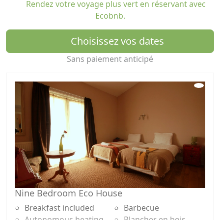
Rendez votre voyage plus vert en réservant avec
train d'explorer la forêt, de visiter les fées, de faire du
Ecobnb.
tourisme ou de rencontrer les chevaux et les poneys,
les options de couchage incluent tout, du camping à la
Choisissez vos dates
luxueuse suite nuptiale. Ouvert en 2012, The Three
Towers Eco House and Organic Kitchen propose 9
Sans paiement anticipé
belles chambres et un restaurant certifié bio. Standard
avec toutes les chambres est un petit déjeuner
continental bio, ou si vous voulez passer vos journées
sur place réservez en pension complète. Les chambres
écologiques sont conçues dans un esprit de confort et
de luxe rustique. 7 des 9 chambres s'ouvrent sur des
balcons panoramiques, et la suite nuptiale et la salle
familiale sont parfaites pour les occasions spéciales ou
les grands groupes. Il n'y a pas de télévision ou de wifi
dans les chambres car nous croyons en la création d'un
espace pour passer du temps de qualité avec la famille
Nine Bedroom Eco House
et les amis et sortir dans la nature.
Breakfast included
Barbecue
À côté des Trois Tours se trouvent deux Eco-lodges
Autonomous heating
Plancher en bois