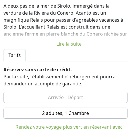
A deux pas de la mer de Sirolo, immergé dans la
verdure de la Riviera du Conero, Acanto est un
magnifique Relais pour passer d'agréables vacances à
Sirolo. L'accueillant Relais est construit dans une
ancienne ferme en pierre blanche du Conero nichée sur
une colline ensoleillée. La vue s'étend de la mer de
Lire la suite
Sirolo et Numana jusqu'aux collines des Marches. Le
regard s'arrête d'abord sur la Basilique de Loreto, les
Tarifs
collines de Recanati, Castelfidardo, Osimo et Camerano,
puis descend vers les Monts Sibillini et les sommets des
Réservez sans carte de crédit.
Monts Laga.
Par la suite, l’établissement d’hébergement pourra
demander un acompte de garantie.
Le Relais Acanto est certifié A3 et a reçu l'Oscar de
l'écotourisme de la Lega Ambiente en 2013 et 2022 pour
ses investissements continus dans l'éco-durabilité et
peut se targuer d'émissions de CO2 tendant vers 0.
2 adultes, 1 Chambre
À l'intérieur du parc Conero, à seulement 3 km des
Rendez votre voyage plus vert en réservant avec
plages de Sirolo, la ferme est située au milieu de l'un