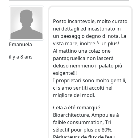
Posto incantevole, molto curato
nei dettagli ed incastonato in
un paesaggio degno di nota. La
vista mare, inoltre è un plus!
Emanuela
Al mattino una colazione
il y a 8 ans
pantagruelica non lascerà
deluso nemmeno il palato più
esigente!!!
I proprietari sono molto gentili,
ci siamo sentiti accolti nel
migliore dei modi.
Cela a été remarqué :
Bioarchitecture, Ampoules à
faible consummation, Tri
sélectif pour plus de 80%,
Réducteurs de flux de l’eau.