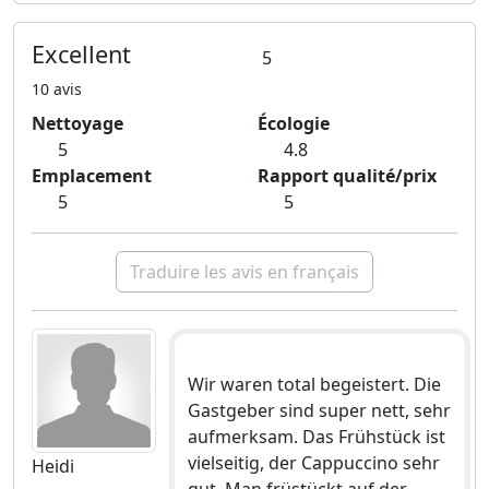
Excellent
5
10 avis
Nettoyage
Écologie
5
4.8
Emplacement
Rapport qualité/prix
5
5
Traduire les avis en français
Wir waren total begeistert. Die
Gastgeber sind super nett, sehr
aufmerksam. Das Frühstück ist
vielseitig, der Cappuccino sehr
Heidi
gut. Man früstückt auf der