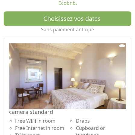
Ecobnb.
des sentiers les plus populaires - l'anneau de Pecorara -
et surplombe le Golf.
Choisissez vos dates
Le Relais dispose de 9 chambres, 2 standards et 7
Sans paiement anticipé
suites, toutes équipées de climatisation et chauffage,
télévision, connexion internet wi-fi, coffre-fort et sèche-
cheveux.
Les hôtes de nos chambres peuvent utiliser la piscine
au sel équipée d'hydromassage du relais ainsi que
divers services et conforts mis à la disposition de tous
les clients : bar, grand jardin, parking privé, espace
fitness extérieur, salon, salle TV, solarium, vélos. ,
barbecue et aire de pique-nique
L'Acanto Country House Relais a également un accord
avec le Conero Golf de Sirolo, avec un centre équestre
camera standard
et une école de surf et de voile.
Free WIFI in room
Draps
Il dispose d'un parc exclusif de 10 000 m2, en partie
Free Internet in room
Cupboard or
planté d'oliviers et en partie de pelouse où étaient