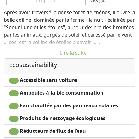
originale
Après avoir traversé la dense forêt de chênes, il ouvre la
belle colline, dominée par la ferme - la nuit - éclairée par
"Soeur Lune et les étoiles", autour de: prairies broutées
par les animaux, gorgés de soleil et caressé par le vent
... ceci est la colline de étoiles à savoir ... ..
Lire la suite
A "agriturismo Vero" qui vise à combiner l'agriculture (
«amour pour les animaux") avec celui du tourisme pour
Ecosustainability
vous donner: la sensation d'être hors du monde, au
moins pendant un certain temps; un endroit charmant
Accessible sans voiture
(les deux forêts et de vallées verdoyantes que l'œil); un
panorama à couper le souffle dans chaque partie;
Ampoules à faible consummation
atmosphère détendue et amicale; un accueil chaleureux
Eau chauffée par des panneaux solaires
et convivial; bonne nourriture. "
Produits de nettoyage écologiques
La charmante ferme récupéré d'une manière
respectueuse de l'environnement propose des
Réducteurs de flux de l’eau
chambres doubles avec salle de bains et de la télévision