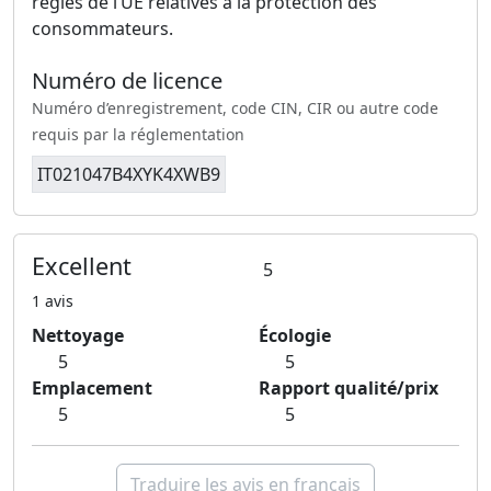
règles de l’UE relatives à la protection des
consommateurs.
Numéro de licence
Numéro d’enregistrement, code CIN, CIR ou autre code
requis par la réglementation
IT021047B4XYK4XWB9
Excellent
5
1 avis
Nettoyage
Écologie
5
5
Emplacement
Rapport qualité/prix
5
5
Traduire les avis en français