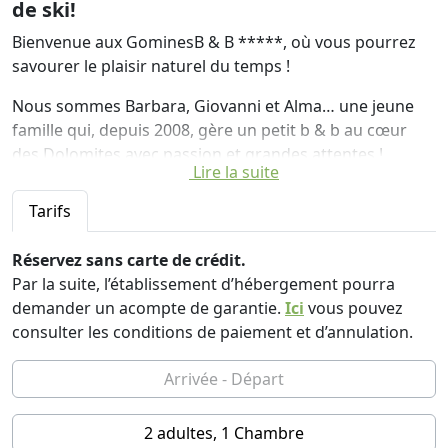
de ski!
Bienvenue aux GominesB & B *****, où vous pourrez
savourer le plaisir naturel du temps !
Nous sommes Barbara, Giovanni et Alma… une jeune
famille qui, depuis 2008, gère un petit b & b au cœur
des Dolomites avec passion et grandes attentes !
Lire la suite
Les Gomines B&B ***** est situé en bordure du village,
Tarifs
à proximité de bois denses et de prairies luxuriantes et
à quelques minutes à pied du centre de San Vigilio di
Réservez sans carte de crédit.
Marebbe.
Par la suite, l’établissement d’hébergement pourra
Le contact étroit avec la nature et le désir de vivre et de
demander un acompte de garantie.
Ici
vous pouvez
ressentir du plaisir de manière naturelle sont inhérents
consulter les conditions de paiement et d’annulation.
à notre vie. De là vient notre passion pour la nature, le
cadre chromatique harmonieux et tous les produits
savoureux d'une cuisine pleine d'idées et de grande
qualité.
2 adultes, 1 Chambre