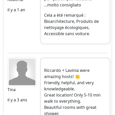
...molto consigliato
il y a 1 an
Cela a été remarqué :
Bioarchitecture, Produits de
nettoyage écologiques,
Accessible sans voiture.
Riccardo + Lavinia were
amazing hosts! 👏
Friendly, helpful, and very
knowledgeable.
Tina
Great location! Only 5-10 min
il y a 3 ans
walk to everything.
Beautiful rooms with great
shower.