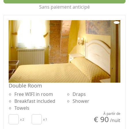
historique de Florence, à seulement quelques mètres
Sans paiement anticipé
de l'Arno, le lit et le petit déjeuner Casa dei Tintori est
l'endroit parfait pour se consacrer à la découverte de la
ville et des excursions en Toscane; En fait, la maison se
trouve à quelques pas de la Piazza Santa Croce, Piazza
della Signoria, la Galerie des Offices et le Ponte Vecchio.
En dix minutes, vous pouvez marcher jusqu'au Duomo
à Florence et, en vingt minutes, la gare de Santa Maria
Novella.
Double Room
Free WIFI in room
Draps
Breakfast included
Shower
Towels
À partir de
€ 90
/nuit
x 2
x 1