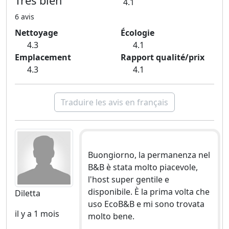
Très bien
4.1
6 avis
Nettoyage
Écologie
4.3
4.1
Emplacement
Rapport qualité/prix
4.3
4.1
Traduire les avis en français
Buongiorno, la permanenza nel
B&B è stata molto piacevole,
l'host super gentile e
disponibile. È la prima volta che
Diletta
uso EcoB&B e mi sono trovata
il y a 1 mois
molto bene.