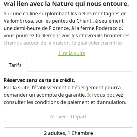
vrai lien avec la Nature qui nous entoure.
Sur une colline surplombant les belles montagnes de
Vallombrosa, sur les pentes du Chianti, à seulement
une demi-heure de Florence, à la ferme Poderaccio,
vous pourrez facilement voir les chevreuils brouter les
champs autour de la maison, le geai voler parmi les
oliviers et à au crépuscule, vous croiserez des sangliers
Lire la suite
et des porcs-épics dans les rangs des vignes.
Chez Poderaccio nous nous chauffons au bois, le soleil
Tarifs
nous fournit de l'eau chaude et l'énergie nécessaire aux
besoins de la maison. Nous avons obtenu la
Réservez sans carte de crédit.
certification de fermes Bio-Ecologiques et nos produits
Par la suite, l’établissement d’hébergement pourra
sont tous certifiés biologiques par l'organisme de
demander un acompte de garantie.
Ici
vous pouvez
contrôle ICEA.
consulter les conditions de paiement et d’annulation.
La maison d'hôtes est située au centre de la ferme. Il
s'agit d'une ferme du XVIIIe siècle rénovée en
récupérant les détails architecturaux d'origine, en
réutilisant de manière créative les matériaux de
2 adultes, 1 Chambre