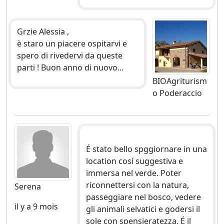
Grzie Alessia ,
è staro un piacere ospitarvi e
spero di rivedervi da queste
parti ! Buon anno di nuovo...
BIOAgriturism
o Poderaccio
É stato bello spggiornare in una
location cosí suggestiva e
immersa nel verde. Poter
riconnettersi con la natura,
Serena
passeggiare nel bosco, vedere
il y a 9 mois
gli animali selvatici e godersi il
sole con spensieratezza. É il