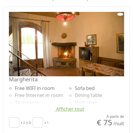
Margherita
Free WIFI in room
Sofa bed
Free Internet in room
Dining table
TV in room
High chair
Afficher tout
Air conditioning
Cooking utensils
Autonomous heating
Fridge
À partir de
€ 75
/nuit
Crib
x 2 (+2)
x 1
Coffee machine
Kitchen
Outdoor dining area