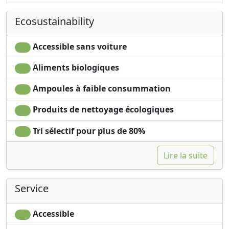
Kitchenette
Barbecue
Ecosustainability
Sèche-cheveux
Shower
Living room
Washing machine
Clotheshorse
Smoking allowed
Accessible sans voiture
Towels
Garden
Aliments biologiques
Draps
Garden view
Cupboard or
Private pool for
Ampoules à faible consummation
Wardrobe
exclusive use
Fireplace
Own entrance
Produits de nettoyage écologiques
Ironing facilities
Microwave
Tri sélectif pour plus de 80%
Sofa
Lire la suite
Service
Accessible