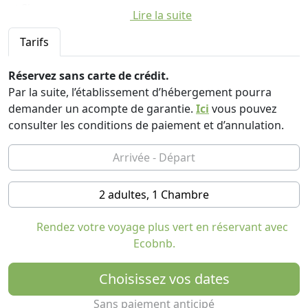
et Sienne.
Lire la suite
A l'intérieur de la structure se trouvent: un court de
Tarifs
tennis, une piste de bowling, un terrain de ping-pong,
un mini terrain de basket, divers manèges pour les plus
Réservez sans carte de crédit.
petits et enfin une piscine avec des poteaux équipés de
Par la suite, l’établissement d’hébergement pourra
parasols et de chaises longues réservés pour chacun
demander un acompte de garantie.
Ici
vous pouvez
appartement. L’agritourisme appartenant à la société
consulter les conditions de paiement et d’annulation.
agricole "Fratelli Fulignati" offre la possibilité de visiter
le domaine viticole pour la production de vin et de
déguster d’excellents vins, alcools de raisin, huiles
essentielles et raisins secs.
2 adultes, 1 Chambre
Nous avons 6 appartements de style toscan typique,
chacun avec des capacités différentes, allant de 2 à 7
Rendez votre voyage plus vert en réservant avec
lits.
Ecobnb.
Choisissez vos dates
Sans paiement anticipé