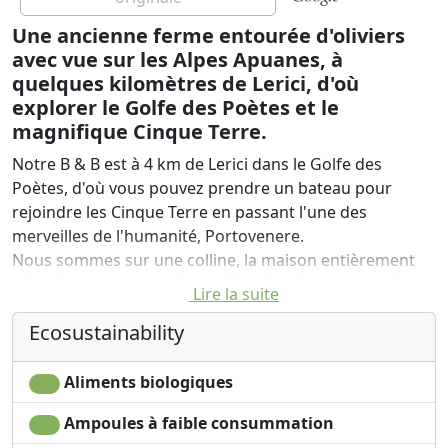
Une ancienne ferme entourée d'oliviers
avec vue sur les Alpes Apuanes, à
quelques kilomètres de Lerici, d'où
explorer le Golfe des Poètes et le
magnifique Cinque Terre.
Notre B & B est à 4 km de Lerici dans le Golfe des
Poètes, d'où vous pouvez prendre un bateau pour
rejoindre les Cinque Terre en passant l'une des
merveilles de l'humanité, Portovenere.
Nous sommes sur une colline, la maison entièrement
rénové en respectant la tradition locale est entourée
Lire la suite
d'un grand jardin avec des fleurs parfumées et presque
Ecosustainability
toute l'année. Nous avons un grand parking à l'intérieur
du jardin.
Nous avons mis en place de nombreux dispositifs pour
Aliments biologiques
économiser l'eau, l'électricité et du gaz et de réduire les
Ampoules à faible consummation
émissions de CO2.