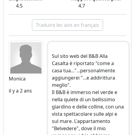
4.5
4.7
Traduire les avis en français
Sul sito web del B&B Alla
Casalta è riportato "come a
casa tua..."...personalmente
aggiungerei "...e addirittura
Monica
meglio".
il y a 2 ans
Il B&B è immerso nel verde e
nella quiete di un bellissimo
giardino e delle colline, con una
vista spettacolare sulle alpi e
sul mare. L'appartamento
"Belvedere", dove il mio