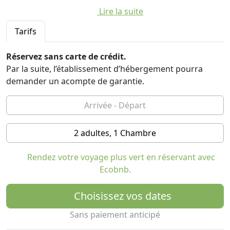
début de la famille White exécute l'ancienne ferme, en
Lire la suite
gardant un lien fort avec la tradition et le territoire, en
les combinant avec le professionnalisme et la
Tarifs
modernité.
Réservez sans carte de crédit.
Il y a 4 chambres, chacune avec entrée privée et vue sur
Par la suite, l’établissement d’hébergement pourra
le jardin. Les clients ont un beau jardin, restaurant,
demander un acompte de garantie.
location de vélos, vente de produits agricoles et de la
ferme.
Petit déjeuner € 7,00 par personne, avec gâteaux, pains,
2 adultes, 1 Chambre
confitures, milk-shakes, des yaourts et biscuits,
l'ensemble de notre production. La salle de petit-
Rendez votre voyage plus vert en réservant avec
déjeuner est ouverte de 08h30 à 10h30.
Ecobnb.
Menu complet € 25,00 par personne, avec entrée, plat
principal avec des légumes, des fruits, dessert, eau et
Choisissez vos dates
vin de la maison.
Sans paiement anticipé