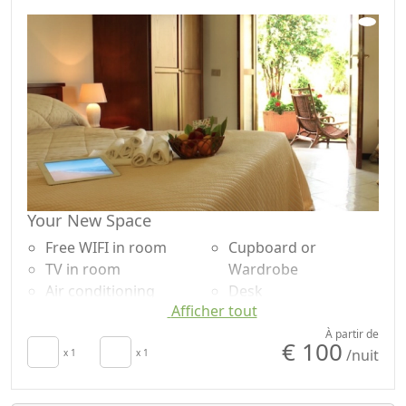
Your New Space
Free WIFI in room
Cupboard or
TV in room
Wardrobe
Air conditioning
Desk
Afficher tout
Autonomous heating
Shower
Crib
Shampooing sans
À partir de
€ 100
/nuit
Sèche-cheveux
x 1
x 1
plastique, pas de
Towels
doses uniques
Draps
Garden view