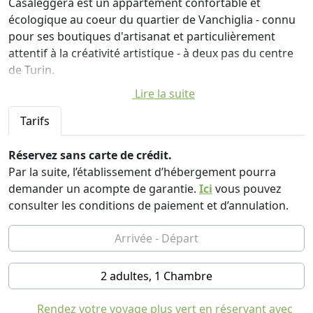
Casaleggera est un appartement confortable et
écologique au coeur du quartier de Vanchiglia - connu
pour ses boutiques d'artisanat et particulièrement
attentif à la créativité artistique - à deux pas du centre
de Turin.
Lire la suite
L'appartement se compose d'un salon avec deux lits,
d'une cuisine équipée, d'une chambre double
Tarifs
lumineuse, de deux salles de bains et d'une terrasse
luxuriante pour ne pas perdre le contact avec la nature.
Réservez sans carte de crédit.
Sur la terrasse, vous pourrez vous détendre à l'ombre
Par la suite, l’établissement d’hébergement pourra
d'un belvédère ou vous servir des herbes aromatiques
demander un acompte de garantie.
Ici
vous pouvez
et des légumes du jardin vertical.
consulter les conditions de paiement et d’annulation.
Le quartier est bien desservi par les transports en
commun (tram 15, bus 55, ligne STAR), par le
covoiturage à Turin et à proximité d'une station tobike.
2 adultes, 1 Chambre
Casaleggera est parfait pour accueillir des particuliers,
des couples, des petites familles, pour des séjours
Rendez votre voyage plus vert en réservant avec