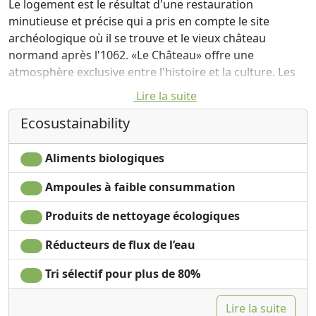
Le logement est le résultat d'une restauration
minutieuse et précise qui a pris en compte le site
archéologique où il se trouve et le vieux château
normand après l'1062. «Le Château» offre une
atmosphère exclusive entre l'histoire et la culture. Les
clients sont accueillis dans un environnement de
Lire la suite
l'élégance, de courtoisie et de l'hospitalité. Confort et
Ecosustainability
bon goût sont les 9 chambres dont 3 suites avec
cheminée et terrasse panoramique. Les chambres sont
équipées de toutes les commodités nécessaires, y
Aliments biologiques
compris la télévision par satellite, d'une connexion Wi-
Ampoules à faible consummation
Fi, salle de bain privée et air conditionné. Dans le même
temps de maintenir l'ancienne loi rustique localement.
Produits de nettoyage écologiques
Dans le buffet du petit déjeuner, vous pouvez profiter
les saveurs d'un temps avec gâteaux, confitures et
Réducteurs de flux de l’eau
biscuits préparés par le propriétaire. Détendu,
Tri sélectif pour plus de 80%
passionnant et savoureux sera votre séjour dans notre
hôtel de campagne ...
Lire la suite