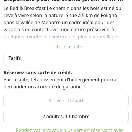
Le Bed & Breakfast Le chemin dans les bois est né du
rêve à vivre selon la nature. Situé à 5 km de Foligno
dans la vallée de Menotre un cadre idéal pour des
vacances en contact avec une nature préservée, à
quelques minutes en voiture des plus beaux villages
d'Italie, Assise (15 mn), Trevi (15 minutes ), Spello (10
Lire la suite
minutes), Bevagna (10 minutes), Spoleto (20 minutes).
La maison est entourée d'oliviers bordé à son tour par
Tarifs
une forêt de chênes, où de longues promenades entre
la sauge et le romarin sauvages qui poussent dans ces
Réservez sans carte de crédit.
domaines. Pour les amateurs de randonnées seront
Par la suite, l’établissement d’hébergement pourra
ravis de vous donner des informations sur les
demander un acompte de garantie.
nombreux sentiers dans les environs, l'un d'entre eux
est menant à des cascades Altolina; avec ses
installations de repos de la région, également
accessible en voiture.
2 adultes, 1 Chambre
A proximité se trouvent la belle abbaye de Sassovivo XIe
siècle et les bains franciscaine Spello.
Rendez votre voyage plus vert en réservant avec