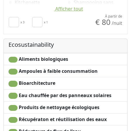
Kitchenette
Shampooing sans
Afficher tout
Sèche-cheveux
plastique, pas de
Towels
doses uniques
À partir de
€ 80
/nuit
Cooking utensils
x 3
x 1
Garden
Fridge
Own entrance
Ecosustainability
Aliments biologiques
Ampoules à faible consummation
Bioarchitecture
Eau chauffée par des panneaux solaires
Produits de nettoyage écologiques
Récupératon et réutilisation des eaux