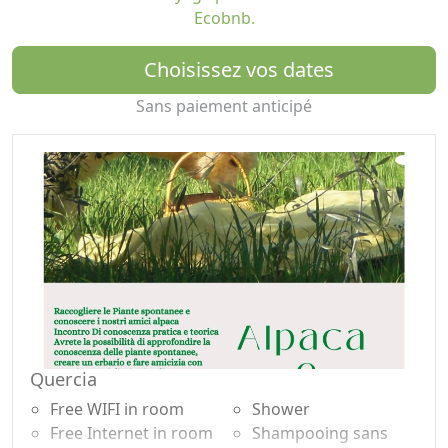
Les matériaux utilisés pour la rénovation de cette ferme
Ecobnb.
sont: poutres recyclées et la pierre locale, à l'égard de la
campagne ombrienne.
Choisissez vos dates
Sans paiement anticipé
Quercia
Free WIFI in room
Shower
Free Internet in room
Shampooing sans