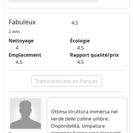
Fabuleux
4.5
2 avis
Nettoyage
Écologie
4
4.5
Emplacement
Rapport qualité/prix
4.5
4.5
Traduire les avis en français
Ottima struttura immersa nel
verde delle colline umbre.
Disponibilità, simpatia e
presenza hanno reso piacevole