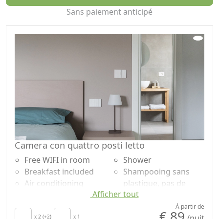
Sans paiement anticipé
Camera con quattro posti letto
Free WIFI in room
Shower
Breakfast included
Shampooing sans
Air conditioning
plastique, pas de
Afficher tout
Autonomous heating
doses uniques
Mini-bar disponible
Garden
À partir de
€ 89
/nuit
sur demande pour
x 2 (+2)
x 1
Garden view