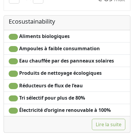
économiser de
Own entrance
l'énergie
Espace en classe A+
Ecosustainability
Sèche-cheveux
Détergents
Terrace
écologiques labellisés
Towels
et véganes
Aliments biologiques
Draps
Draps en coton ou en
Ampoules à faible consummation
Cupboard or
lin
Wardrobe
Bouilloire avec une
Eau chauffée par des panneaux solaires
Fridge
sélection de thé et de
Coffee machine
tisanes
Produits de nettoyage écologiques
Bathtub
Réducteurs de flux de l’eau
Tri sélectif pour plus de 80%
Électricité d’origine renouvable à 100%
Lire la suite