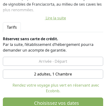
de vignobles de Franciacorta, au milieu de ses caves les
plus renommées.
Lire la suite
La structure est située dans une zone stratégique d'où
vous pourrez facilement rejoindre non seulement les
Tarifs
beautés de la région telles que le lac d'Iseo, les
tourbières de Sebino, les pyramides de la zone, mais
Réservez sans carte de crédit.
aussi les villes de Brescia et Bergame.
Par la suite, l’établissement d’hébergement pourra
demander un acompte de garantie.
La Villa, entièrement restaurée, offre à ses hôtes une
chambre avec salle de bain privée équipée de douche et
baignoire ; sur la terrasse qui vous est réservée, vous
pourrez admirer de magnifiques couchers de soleil en
2 adultes, 1 Chambre
savourant l'arôme d'un bon verre de vin.
Rendez votre voyage plus vert en réservant avec
Ecobnb.
Choisissez vos dates