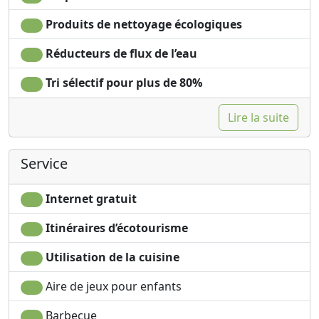
Profitez de votre séjour à La Casa di Elisa!
Produits de nettoyage écologiques
Nous sommes très heureux de vous donner des
Réducteurs de flux de l’eau
recommandations pour tout ce que vous voudrez peut-
être savoir et nous serions également très heureux de
Tri sélectif pour plus de 80%
vous guider sur les chemins les moins fréquentés (mais
tout aussi beaux) des Cinque Terre (moyennant un petit
Lire la suite
supplément)! :)
Service
Internet gratuit
Itinéraires d’écotourisme
Utilisation de la cuisine
Aire de jeux pour enfants
Barbecue