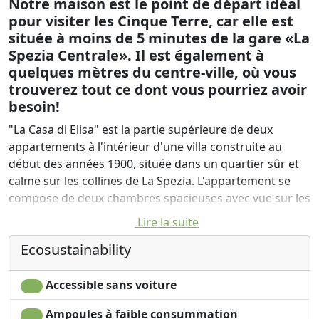
Notre maison est le point de départ idéal
pour visiter les Cinque Terre, car elle est
située à moins de 5 minutes de la gare «La
Spezia Centrale». Il est également à
quelques mètres du centre-ville, où vous
trouverez tout ce dont vous pourriez avoir
besoin!
"La Casa di Elisa" est la partie supérieure de deux
appartements à l'intérieur d'une villa construite au
début des années 1900, située dans un quartier sûr et
calme sur les collines de La Spezia. L'appartement se
compose de deux chambres spacieuses avec vue sur les
toits de la ville, d'un salon avec canapé-lit et télévision,
Lire la suite
ainsi que d'une cuisine entièrement équipée et d'une
Ecosustainability
salle de bains. À l'arrière de la maison, il y a une grande
terrasse, meublée avec une table, des chaises et un
grand parasol, afin que vous puissiez profiter de vos
Accessible sans voiture
repas d'été à l'extérieur.
Ampoules à faible consummation