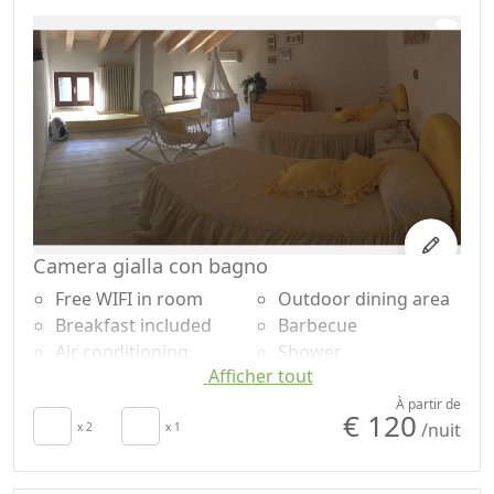
Draps
doses uniques
Cupboard or
Garden
Wardrobe
Garden view
Camera gialla con bagno
Free WIFI in room
Outdoor dining area
Breakfast included
Barbecue
Air conditioning
Shower
Afficher tout
Autonomous heating
Shampooing sans
Crib
plastique, pas de
À partir de
€ 120
/nuit
Sèche-cheveux
x 2
x 1
doses uniques
Towels
Garden
Draps
Private pool for