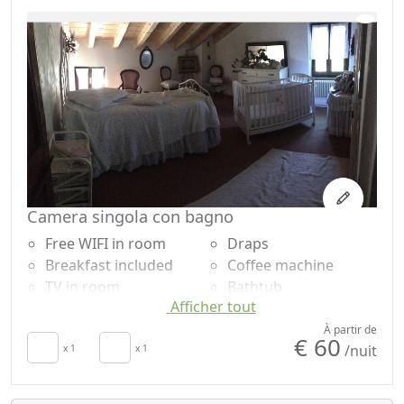
Coffee machine
exclusive use
Camera singola con bagno
Free WIFI in room
Draps
Breakfast included
Coffee machine
TV in room
Bathtub
Afficher tout
Air conditioning
Shower
Crib
Garden
À partir de
€ 60
/nuit
Sèche-cheveux
x 1
x 1
Garden view
Towels