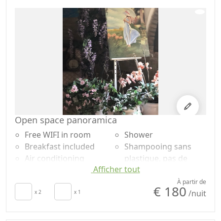
Open space panoramica
Free WIFI in room
Shower
Breakfast included
Shampooing sans
Air conditioning
plastique, pas de
Afficher tout
Sèche-cheveux
doses uniques
Towels
Garden
À partir de
€ 180
/nuit
Draps
x 2
x 1
Garden view
Desk
Panoramic view
Sofa
Private pool for