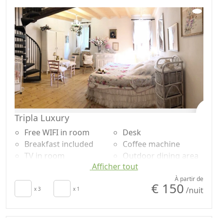
Coffee machine
exclusive use
Outdoor dining area
Own entrance
Barbecue
Tripla Luxury
Free WIFI in room
Desk
Breakfast included
Coffee machine
TV in room
Outdoor dining area
Afficher tout
Air conditioning
Barbecue
Crib
Bathtub
À partir de
€ 150
/nuit
Sèche-cheveux
x 3
x 1
Shower
Living room
Shampooing sans
Towels
plastique, pas de