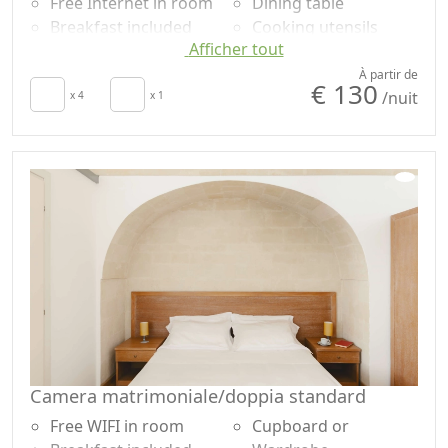
Free Internet in room
Dining table
Breakfast included
Cooking utensils
Afficher tout
TV in room
Fridge
Air conditioning
Coffee machine
À partir de
€ 130
/nuit
Autonomous heating
x 4
x 1
Plancher en bois
Kitchenette
naturel
Sèche-cheveux
Shower
Towels
Shampooing sans
Draps
plastique, pas de
Cupboard or
doses uniques
Wardrobe
Own entrance
Camera matrimoniale/doppia standard
Free WIFI in room
Cupboard or