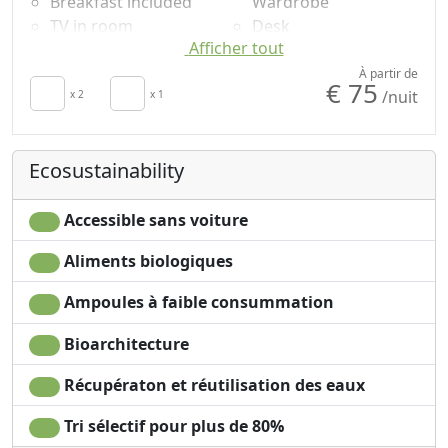
Breakfast included
Wardrobe
TV in room
Desk
Afficher tout
Air conditioning
Shower
Autonomous heating
Shampooing sans
À partir de
€ 75
/nuit
Sèche-cheveux
x 2
x 1
plastique, pas de
Towels
doses uniques
Draps
Ecosustainability
Accessible sans voiture
Aliments biologiques
Ampoules à faible consummation
Bioarchitecture
Récupératon et réutilisation des eaux
Tri sélectif pour plus de 80%