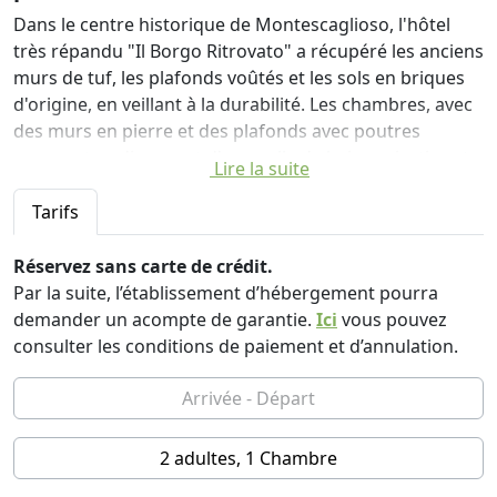
Dans le centre historique de Montescaglioso, l'hôtel
très répandu "Il Borgo Ritrovato" a récupéré les anciens
murs de tuf, les plafonds voûtés et les sols en briques
d'origine, en veillant à la durabilité. Les chambres, avec
des murs en pierre et des plafonds avec poutres
apparentes, disposent d'une salle de bains privative et
Lire la suite
d'une télévision.
Tarifs
Un petit-déjeuner buffet composé de gâteaux et de
biscuits faits maison est servi dans la salle à manger
Réservez sans carte de crédit.
rustique dotée d'une cheminée et vous pourrez profiter
Par la suite, l’établissement d’hébergement pourra
d'une connexion Internet par câble gratuite à la
demander un acompte de garantie.
Ici
vous pouvez
réception.
consulter les conditions de paiement et d’annulation.
L'Albergo diffuso est situé à 18 km de Matera, à 20 km
du lac San Giuliano et de sa réserve naturelle et à 31 km
des plages de Metaponto Lido.
2 adultes, 1 Chambre