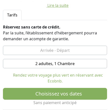
responsable et éco-durable.
Lire la suite
Construit selon les principes de la bio-architecture, le
Tarifs
bâtiment privilégie l'utilisation de matériaux de
construction certifiés écologiques et de techniques de
Réservez sans carte de crédit.
construction visant à maximiser l'efficacité énergétique.
Par la suite, l’établissement d’hébergement pourra
Cela se traduit par l'utilisation de bois, d'argile, de liège
demander un acompte de garantie.
et de terre crue, à l'exclusion de matériaux isolants
synthétiques et à l'utilisation limitée de matériaux à fort
impact environnemental.
2 adultes, 1 Chambre
Equipé d'un système de ventilation avancé, le bâtiment
assure un environnement interne climatisé et bien
Rendez votre voyage plus vert en réservant avec
ventilé, réduisant l'accumulation de dioxyde de carbone
Ecobnb.
et garantissant une haute qualité de l'air grâce aux
processus de filtration et d'assainissement.
Choisissez vos dates
L'atmosphère des chambres est accueillante et reflète
Sans paiement anticipé
la tradition sarde locale, avec des meubles sur mesure
réalisés par des artisans locaux et des détails