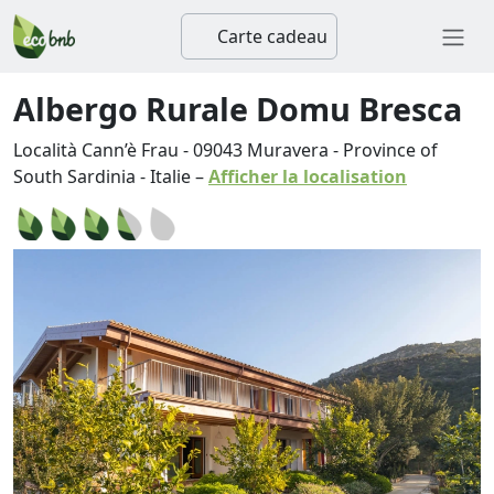
Carte cadeau
Albergo Rurale Domu Bresca
Località Cann’è Frau
-
09043
Muravera
-
Province of
South Sardinia
-
Italie
–
Afficher la localisation