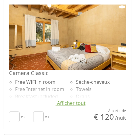
Draps
Accessible
Camera Classic
Free WIFI in room
Sèche-cheveux
Free Internet in room
Towels
Breakfast included
Draps
Afficher tout
Air conditioning
Cupboard or
Crib
Wardrobe
À partir de
€ 120
/nuit
Mini-bar disponible
x 2
x 1
Shower
sur demande pour
Shampooing sans
économiser de
plastique, pas de