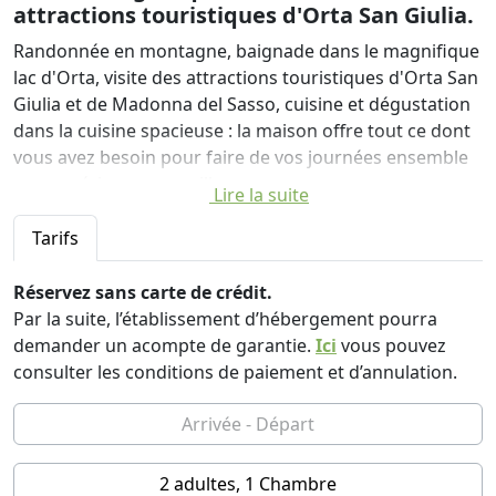
attractions touristiques d'Orta San Giulia.
Randonnée en montagne, baignade dans le magnifique
lac d'Orta, visite des attractions touristiques d'Orta San
Giulia et de Madonna del Sasso, cuisine et dégustation
dans la cuisine spacieuse : la maison offre tout ce dont
vous avez besoin pour faire de vos journées ensemble
une expérience merveilleuse.
Lire la suite
La Casa d'Arte est une ancienne maison en pierre située
Tarifs
au cœur du village de montagne de Quarna Sotto. Il
dispose d'une belle cour avec un petit jardin et une
Réservez sans carte de crédit.
terrasse pour se détendre.
Par la suite, l’établissement d’hébergement pourra
Au rez-de-chaussée il y a une grande cuisine dînatoire
demander un acompte de garantie.
Ici
vous pouvez
pouvant accueillir 16 personnes et un WC.
consulter les conditions de paiement et d’annulation.
Aux deux étages supérieurs se trouvent cinq chambres
et une salle de bains. Les chambres sont accessibles
depuis le balcon. Il y a un total de 5 lits doubles et 6 lits
simples.
2 adultes, 1 Chambre