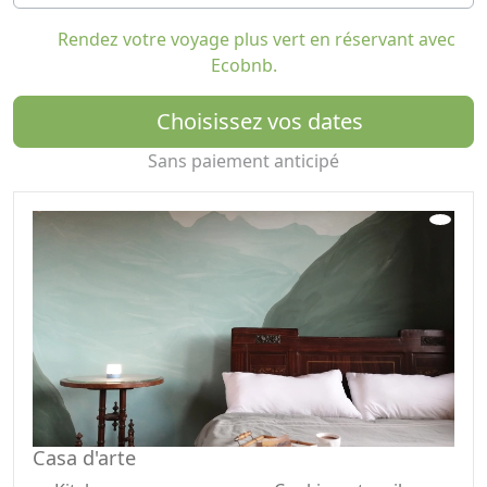
Quarna Sotto est un petit village de montagne situé à
Rendez votre voyage plus vert en réservant avec
809 mètres d'altitude, à seulement 7 km du magnifique
Ecobnb.
lac d'Orta. Lors de balades dans le village et les forêts
voisines vous pourrez profiter de vues imprenables sur
Choisissez vos dates
les montagnes et le lac.
Il y a plusieurs restaurants (pizzeria + club). Il y a aussi
Sans paiement anticipé
un petit supermarché dans le village voisin de Quarna
Sopra, à 1 km.
La ville animée d'Omegna est située directement au
bord du lac et propose des plages, des restaurants, des
boutiques et un musée interactif.
Le magnifique centre historique d'Orta San Giulia est
accessible en 30 minutes en voiture ou en bateau. De là,
vous pouvez faire une excursion en bateau jusqu'à l'île
du monastère.
Casa d'arte
IMPORTANT : La maison dispose de deux poêles à bois
pour le chauffage, un au rez-de-chaussée et un à