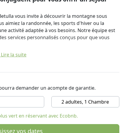
 Betulla vous invite à découvrir la montagne sous
us aimiez la randonnée, les sports d'hiver ou la
 une activité adaptée à vos besoins. Notre équipe est
 des services personnalisés conçus pour que vous
Lire la suite
oigneusement conçue pour vous offrir un maximum de
ccueillantes et raffinées sont équipées d'un balcon
une salle de bain privée, du chauffage, d'un coffre-
une télévision à écran plat et d'une connexion Wi-Fi
t pourra demander un acompte de garantie.
us garantir une expérience de détente absolue, avec
éroulant sous vos yeux.
2 adultes, 1 Chambre
lus vert en réservant avec Ecobnb.
petit-déjeuner buffet riche et varié, conçu pour
ster des produits sucrés et salés, des classiques
sissez vos dates
ationales, le tout préparé avec des ingrédients frais