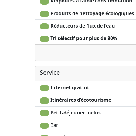
Ampoules à faible consummation
chaleureux, accueillant et respectueux de 
qui laissera une trace dans votre cœur et sur
Produits de nettoyage écologiques
Réducteurs de flux de l’eau
Tri sélectif pour plus de 80%
Service
Internet gratuit
Itinéraires d’écotourisme
Petit-déjeuner inclus
Bar