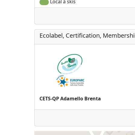
Local à skis
Ecolabel, Certification, Membersh
CETS-QP Adamello Brenta