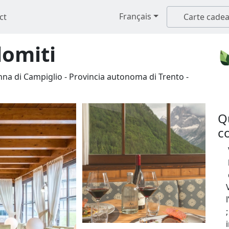
Français
ct
Carte cade
lomiti
na di Campiglio
-
Provincia autonoma di Trento
-
Q
c