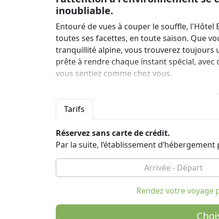
inoubliable.
Entouré de vues à couper le souffle, l'Hôtel
toutes ses facettes, en toute saison. Que vo
tranquillité alpine, vous trouverez toujours
prête à rendre chaque instant spécial, avec
vous sentiez comme chez vous.
Chambres avec vue sur les Dolomites
Chaque chambre de l'Hôtel Betulla a été s
Tarifs
confort et de fonctionnalité. Les chambres a
avec vue sur la montagne, d'un lit double, d'
Réservez sans carte de crédit.
fort, d'un kit de courtoisie, d'un bureau, d'
Par la suite, l’établissement d’hébergemen
gratuite. Chaque détail a été choisi pour vo
le merveilleux spectacle des Dolomites se d
Le plaisir d'un vrai petit déjeuner
Rendez votre voyage p
Le réveil à l'Hôtel Betulla commence par un 
satisfaire tous les palais. Vous pourrez dégu
Choi
traditionnels de montagne aux saveurs intern