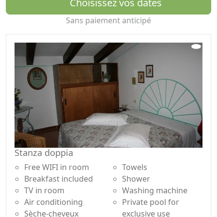
Choisissez vos dates
Sans paiement anticipé
Stanza doppia
Free WIFI in room
Towels
Breakfast included
Shower
TV in room
Washing machine
Air conditioning
Private pool for
Sèche-cheveux
exclusive use