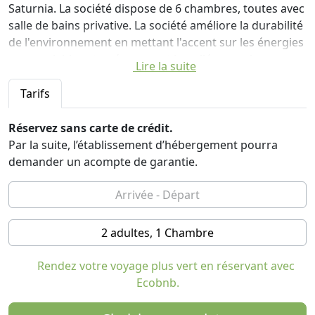
Saturnia. La société dispose de 6 chambres, toutes avec
salle de bains privative. La société améliore la durabilité
de l'environnement en mettant l'accent sur les énergies
renouvelables et a récemment installé un socle
Lire la suite
électrique pour recharger la voiture avec un type de
prise 2. Au sein de l'entreprise menée au niveau des
Tarifs
ménages que vous pouvez acheter des produits
typiques. Ne manquez pas les gâteaux faits maison
Réservez sans carte de crédit.
pour le petit déjeuner.
Par la suite, l’établissement d’hébergement pourra
demander un acompte de garantie.
2 adultes, 1 Chambre
Rendez votre voyage plus vert en réservant avec
Ecobnb.