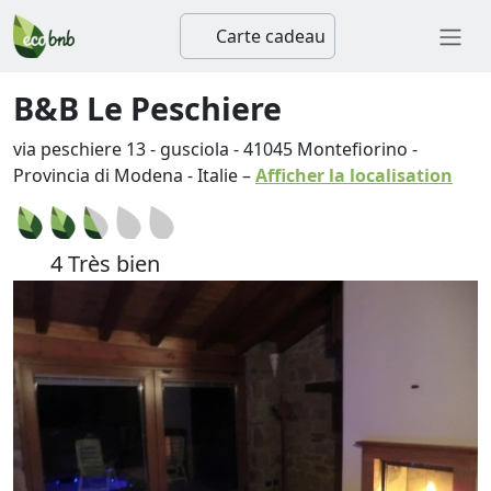
Carte cadeau
B&B Le Peschiere
via peschiere 13 - gusciola
-
41045
Montefiorino
-
Provincia di Modena
-
Italie
–
Afficher la localisation
4 Très bien