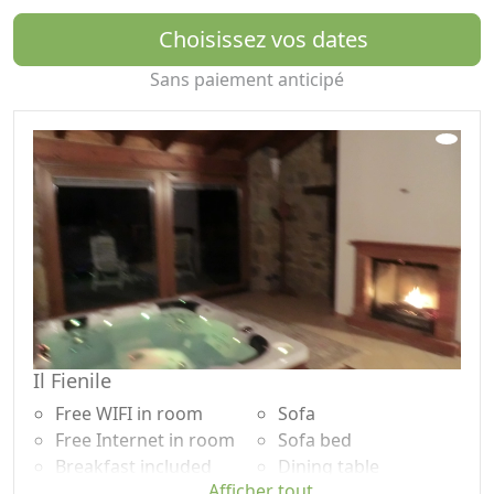
Choisissez vos dates
Sans paiement anticipé
Il Fienile
Free WIFI in room
Sofa
Free Internet in room
Sofa bed
Breakfast included
Dining table
Afficher tout
TV in room
Cooking utensils