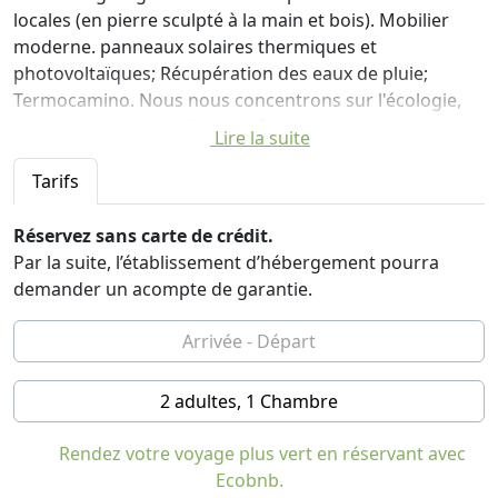
locales (en pierre sculpté à la main et bois). Mobilier
moderne. panneaux solaires thermiques et
photovoltaïques; Récupération des eaux de pluie;
Termocamino. Nous nous concentrons sur l'écologie,
mais aussi sur le confort extrême.
Lire la suite
A disposition des clients, en fait, d'un mini-jacuzzi de la
piscine pour 6 personnes, une kitchenette, d'une
Tarifs
terrasse avec un canapé, barbecue et table à manger,
bar avec boissons à volonté. La grange a, en outre, une
Réservez sans carte de crédit.
connexion Wi-Fi haut débit et est déjà approvisionné
Par la suite, l’établissement d’hébergement pourra
avec des draps et ustensiles de cuisine.
demander un acompte de garantie.
Le b & b Le Peschiere est de 800 m. dessus du niveau de
la mer, l'Apennin Modène, à 50 km de Modène, à 30 km
du Musée Ferrari et à 30 km de la Toscane.
2 adultes, 1 Chambre
Rendez votre voyage plus vert en réservant avec
Ecobnb.