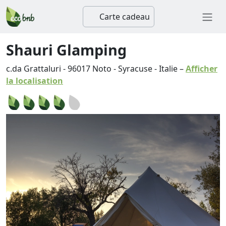
Carte cadeau
Shauri Glamping
c.da Grattaluri
-
96017
Noto
-
Syracuse
-
Italie
–
Afficher
la localisation