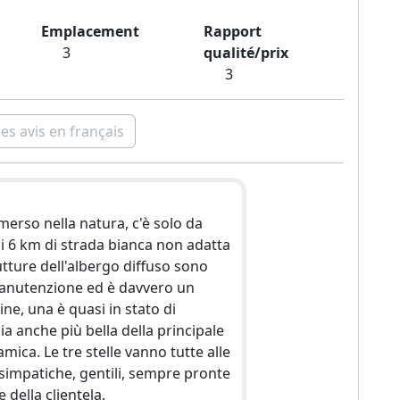
lla aux gares et aéroports
Emplacement
Rapport
3
qualité/prix
3
les avis en français
merso nella natura, c'è solo da
i 6 km di strada bianca non adatta
tture dell'albergo diffuso sono
manutenzione ed è davvero un
ne, una è quasi in stato di
 anche più bella della principale
mica. Le tre stelle vanno tutte alle
 simpatiche, gentili, sempre pronte
 della clientela.