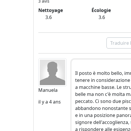
3 avis
Sur demande : Service de navette de La Case
Nettoyage
Écologie
3.6
3.6
Traduire 
Il posto è molto bello, im
tenere in considerazione 
a macchine basse. Le stru
Manuela
belle ma non c'è molta 
peccato. Ci sono due pisci
il y a 4 ans
abbandono nonostante sia
e in una posizione panora
signore dell'accoglienza,
a rispondere alle esigenze