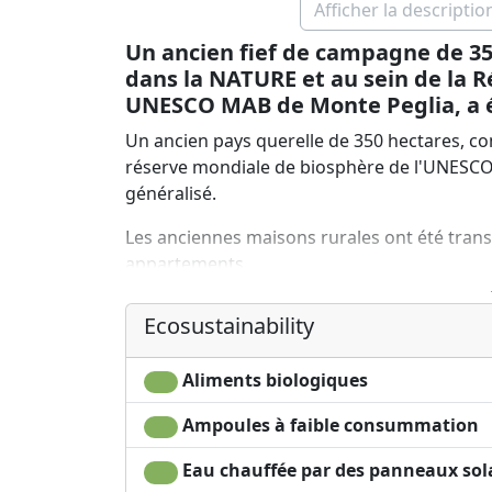
Afficher la descriptio
Un ancien fief de campagne de 
dans la NATURE et au sein de la R
UNESCO MAB de Monte Peglia, a é
Un ancien pays querelle de 350 hectares, 
réserve mondiale de biosphère de l'UNESCO
généralisé.
Les anciennes maisons rurales ont été tran
appartements.
Les anciennes fermes, qui sont situées dans
Ecosustainability
respect des caractéristiques architecturales 
trouverez des chambres confortables et sp
Aliments biologiques
kitchenette.
Ampoules à faible consummation
À La Casella, il n'y a pas de réception cellu
Fi.
Eau chauffée par des panneaux sol