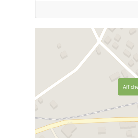
- des sentiers balisés pour le VTT et l'équitat
- grands espaces ouverts
- les aires de stationnement.
Pour nous, le bien-être passe par le plaisir 
découverte des traditions. C'est pourquoi da
choisissant avec soin les produits que nous u
Pâtes maison, viandes des éleveurs de confia
légumes de nos jardins, les herbes sauvage
l'importance d'une terre saine, l' eau et l' a
cuisine veut vous offrir l'opportunité d'écha
bien-être.
Affiche
EXPÉRIENCES À FAIRE dans l'oasis naturelle d
- Balades dans la Nature
-Excursions à cheval
- Spa réservé
- Dîners dans les bois
- Visite guidée gastronomique et œnologiqu