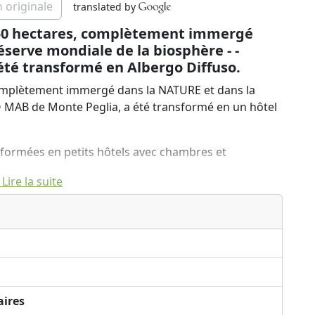
n originale
translated by
350 hectares, complètement immergé
éserve mondiale de la biosphère - -
té transformé en Albergo Diffuso.
complètement immergé dans la NATURE et dans la
 MAB de Monte Peglia, a été transformé en un hôtel
sformées en petits hôtels avec chambres et
Lire la suite
 la grande propriété, ont été rénovées dans le
rurales et destinées à un accueil de qualité. Vous
acieuses et des appartements confortables avec
laire, mais dans chaque ferme il y a une connexion Wi-
aires