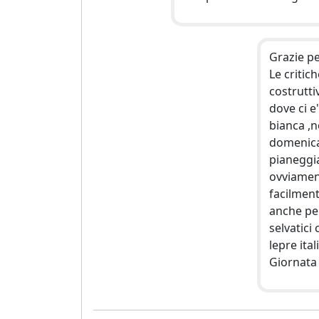
Grazie pe
Le criti
costrutti
dove ci e'
bianca ,n
domenica
pianeggia
ovviamen
facilmen
anche pe
selvatici 
lepre ital
Giornata