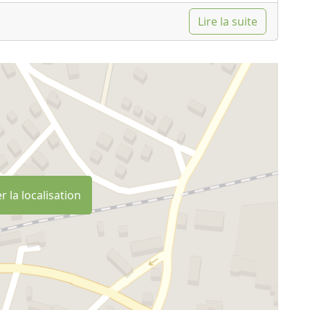
ion
Lire la suite
d'une table qui conjugue saveurs, couleurs et
ns notre cuisine, nous visons à créer des plats en
tilisons.
nce, vins locaux, des huiles et des farines, des
s sauront vous faire apprécier et comprendre
ir. Et un environnement respecté et intact. Notre
nger de la valeur entre notre authenticité et votre
r la localisation
e La Casella :
e en Toscane avec dégustations de produits typiques