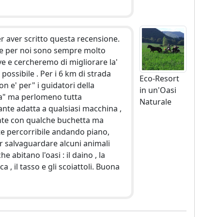
r aver scritto questa recensione.
che per noi sono sempre molto
ve e cercheremo di migliorare la'
 possibile . Per i 6 km di strada
Eco-Resort
on e' per" i guidatori della
in un'Oasi
" ma perlomeno tutta
Naturale
nte adatta a qualsiasi macchina ,
te con qualche buchetta ma
te percorribile andando piano,
r salvaguardare alcuni animali
che abitano l'oasi : il daino , la
ica , il tasso e gli scoiattoli. Buona