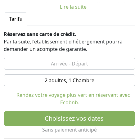
personne. Nous offrons une connexion Wi-Fi gratuite et
Lire la suite
une télévision avec chaînes satellite.
Tarifs
Les hôtes peuvent utiliser un espace commun équipé
d'une bouilloire, d'un réfrigérateur et d'un micro-
Réservez sans carte de crédit.
ondes, ainsi qu'une petite bibliothèque et un local à skis
Par la suite, l’établissement d’hébergement pourra
pour ranger le matériel de ski. Le stationnement est
demander un acompte de garantie.
gratuit. Afin d'assurer un environnement sain, il est
interdit de fumer dans tout l'établissement, y compris
dans les chambres.
2 adultes, 1 Chambre
Vous serez accueillis dans une ambiance soignée dans
les moindres détails, où la tradition rencontre le
Rendez votre voyage plus vert en réservant avec
confort moderne, transmettant harmonie et énergie
Ecobnb.
positive.
Situation idéale pour la nature et le sport
Choisissez vos dates
Le B&B Augusto bénéficie d'une position stratégique, à
Sans paiement anticipé
seulement 5 km des remontées mécaniques de Pinzolo
et Madonna di Campiglio, au cœur du parc naturel