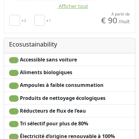
Afficher tout
TV in room
Shower
Towels
Shampooing sans
À partir de
€ 90
/nuit
Draps
x 2
x 1
plastique, pas de
Cupboard or
doses uniques
Wardrobe
Accessible
Ecosustainability
Accessible sans voiture
Aliments biologiques
Ampoules à faible consummation
Produits de nettoyage écologiques
Réducteurs de flux de l’eau
Tri sélectif pour plus de 80%
Électricité d’origine renouvable à 100%