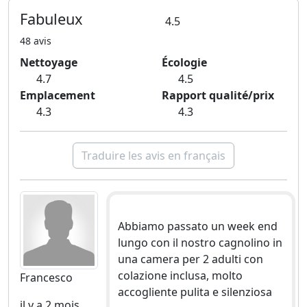
Fabuleux
4.5
48 avis
Nettoyage
Écologie
4.7
4.5
Emplacement
Rapport qualité/prix
4.3
4.3
Traduire les avis en français
Abbiamo passato un week end
lungo con il nostro cagnolino in
una camera per 2 adulti con
colazione inclusa, molto
Francesco
accogliente pulita e silenziosa
il y a 2 mois