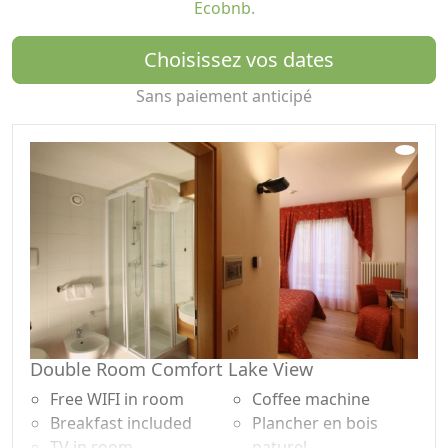
Ecobnb.
Il suffira de réserver votre menu via formulaire
numérique la veille au soir. Un choix de produits
Choisissez vos dates
principalement du Trentin, différent chaque jour :
speck, fromages, lait, yaourts, miel et fruits locaux
Sans paiement anticipé
donneront du goût à vos vacances.
Dans le respect de l'environnement, même à table nous
nous engageons à choisir des produits locaux et à
produire du pain, des gâteaux, des biscuits et des
confitures maison. Pour les intolérants au gluten, nous
disposons d'une petite sélection de produits dédiés.
Nous avons supprimé les portions unidoses, afin de
réduire les emballages. Pour nous, c'est aussi un petit
pas important au nom de la nature, au nom de la
qualité du parc.
Double Room Comfort Lake View
Face à la crise climatique actuelle et conformément à
Free WIFI in room
Coffee machine
notre mission dans le projet Park Quality, nous avons
Breakfast included
Plancher en bois
décidé de fermer notre centre de bien-être pendant les
TV in room
naturel