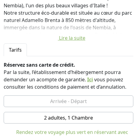
Nembia), l'un des plus beaux villages d'Italie !
Notre structure éco-durable est située au cœur du parc
naturel Adamello Brenta à 850 mètres d'altitude,
immergée dans la nature de l'oasis de Nembia, à
quelques kilomètres de San Lorenzo in Banale, Molveno
Lire la suite
et Andalo. Directement depuis le Garni, vous pourrez
découvrir les Dolomites de Brenta à 360°C ; Notre
Tarifs
personnel saura vous recommander des promenades
indépendantes et/ou guidées, des circuits VTT ou des
Réservez sans carte de crédit.
expériences en parapente.
Par la suite, l’établissement d’hébergement pourra
demander un acompte de garantie.
Ici
vous pouvez
Le chant des oiseaux et le silence qui l'entoure seront
consulter les conditions de paiement et d’annulation.
votre réveil. Et après, quoi de mieux que le parfum de
nos desserts fraîchement sortis du four et du café
soigneusement sélectionné pour vous ? Notre petit-
déjeuner est riche de tradition et d'innovation. C'est
2 adultes, 1 Chambre
ainsi que la journée commence avec nous, de la
meilleure des manières.
Rendez votre voyage plus vert en réservant avec