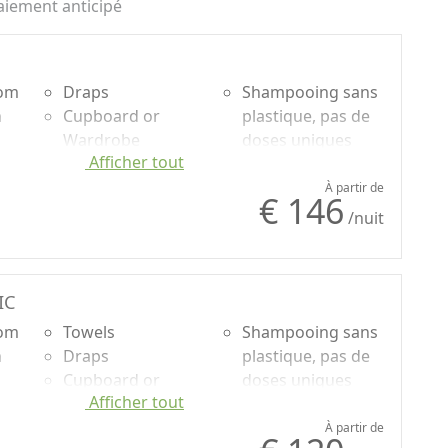
aiement anticipé
oom
Draps
Shampooing sans
n
Cupboard or
plastique, pas de
Wardrobe
doses uniques
Afficher tout
uded
Desk
Mountain view
Sofa
Garden view
À partir de
€ 146
Sofa bed
Panoramic view
/nuit
Plancher en bois
naturel
Shower
IC
oom
Towels
Shampooing sans
n
Draps
plastique, pas de
Cupboard or
doses uniques
Afficher tout
uded
Wardrobe
Mountain view
Desk
Garden view
À partir de