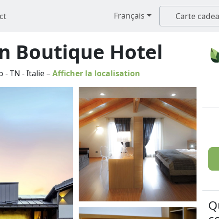
Français
ct
Carte cade
n Boutique Hotel
o
-
TN
-
Italie
–
Afficher la localisation
Q
c