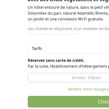
Un hôtel entouré de nature, dans le petit vi
Dolomites du parc naturel Adamello Brenta,
un jardin et une connexion Wi-Fi gratuite.
Les chambres disposent d'un mobilier en boi
d'une télévision à écran LCD.
L'hôtel propose également un parking, un ser
Tarifs
pour les remontées mécaniques des villes voi
d'un sauna, d'un bain turc et d'un bain à r
Réservez sans carte de crédit.
Au petit-déjeuner, vous pourrez déguster des
Par la suite, l’établissement d’hébergemen
mets salés tels que de la charcuterie, du f
restaurant, ouvert pour le déjeuner et le dîn
des plats régionaux typiques et propose ég
Rendez votre voyage p
L'hôtel est facilement accessible sans voitu
mètres de l'hôtel et permet de rejoindre la vi
Choi
Le service de navette gratuit offert par l'hôt