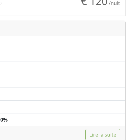
€ 120
Plancher en bois
/nuit
0
naturel
Shower
00%
Lire la suite