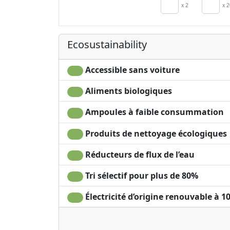
Crib
x 2
x 2
Sèche-cheveux
Terrace
Ecosustainability
Accessible sans voiture
Aliments biologiques
Ampoules à faible consummation
Produits de nettoyage écologiques
Réducteurs de flux de l’eau
Tri sélectif pour plus de 80%
Électricité d’origine renouvable à 1