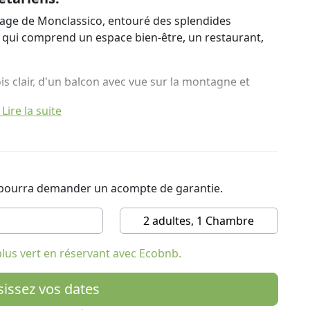
llage de Monclassico, entouré des splendides
 qui comprend un espace bien-être, un restaurant,
s clair, d'un balcon avec vue sur la montagne et
Lire la suite
vice de location de vélos, un service de navette
sines et l'accès gratuit à l'espace bien-être, équipé
emous.
 gâteaux faits maison, des croissants frais et des
t pourra demander un acompte de garantie.
romage et, sur demande, des œufs et du bacon. Le
er, utilise des produits biologiques et locaux, propose
2 adultes, 1 Chambre
alement des options végétaliennes et végétariennes.
lus vert en réservant avec Ecobnb.
re. La gare de Monclassico se trouve à seulement 100
lle de Trente.
sissez vos dates
el dessert les pistes de ski de Folgarida, Marilleva,