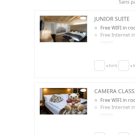
Madonna di Campiglio et Pinzolo.
Sans p
JUNIOR SUITE
Free WIFI in r
Free Internet i
room
Breakfast incl
TV in room
Crib
x 3 (+1)
x 3
Sèche-cheveux
Terrace
Towels
CAMERA CLASS
Free WIFI in r
Free Internet i
room
Breakfast incl
TV in room